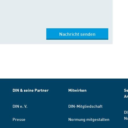
Nachricht senden
DIN & seine Partner
Mitwirken
Se
A
DIN e. V.
DIN-Mitgliedschaft
DI
N
Presse
Normung mitgestalten