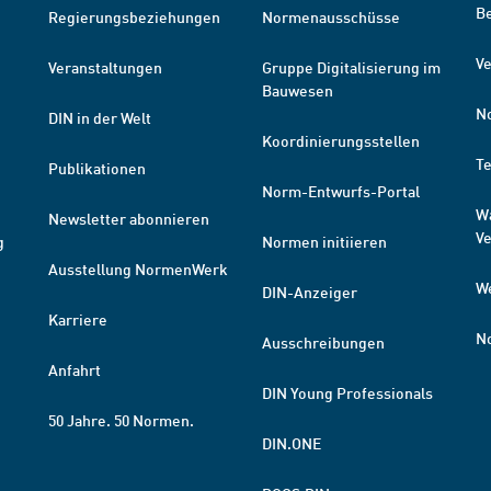
B
Regierungsbeziehungen
Normenausschüsse
Ve
Veranstaltungen
Gruppe Digitalisierung im
Bauwesen
N
DIN in der Welt
Koordinierungsstellen
T
Publikationen
Norm-Entwurfs-Portal
W
Newsletter abonnieren
V
g
Normen initiieren
Ausstellung NormenWerk
W
DIN-Anzeiger
Karriere
N
Ausschreibungen
Anfahrt
DIN Young Professionals
50 Jahre. 50 Normen.
DIN.ONE