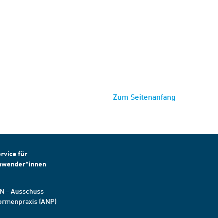
Zum Seitenanfang
rvice für
nwender*innen
N – Ausschuss
ormenpraxis (ANP)