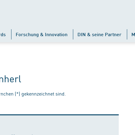
rds
Forschung & Innovation
DIN & seine Partner
M
mherl
ernchen (*) gekennzeichnet sind.