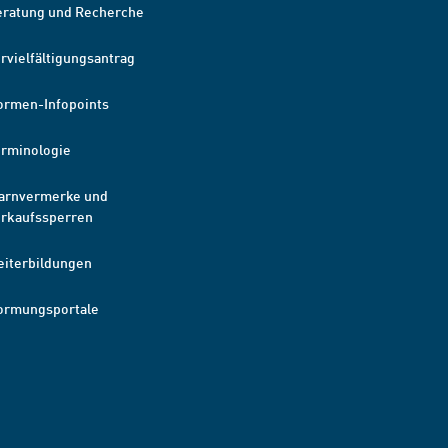
eratung und Recherche
rvielfältigungsantrag
ormen-Infopoints
erminologie
arnvermerke und
erkaufssperren
eiterbildungen
ormungsportale