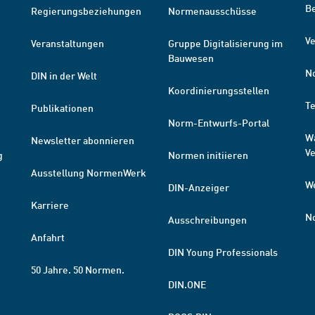
B
Regierungsbeziehungen
Normenausschüsse
Ve
Veranstaltungen
Gruppe Digitalisierung im
Bauwesen
N
DIN in der Welt
Koordinierungsstellen
T
Publikationen
Norm-Entwurfs-Portal
W
Newsletter abonnieren
V
g
Normen initiieren
Ausstellung NormenWerk
W
DIN-Anzeiger
Karriere
N
Ausschreibungen
Anfahrt
DIN Young Professionals
50 Jahre. 50 Normen.
DIN.ONE