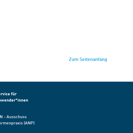
Zum Seitenanfang
rvice für
nwender*innen
N – Ausschuss
ormenpraxis (ANP)