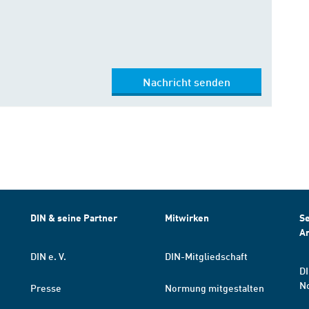
Nachricht senden
DIN & seine Partner
Mitwirken
Se
A
DIN e. V.
DIN-Mitgliedschaft
DI
N
Presse
Normung mitgestalten