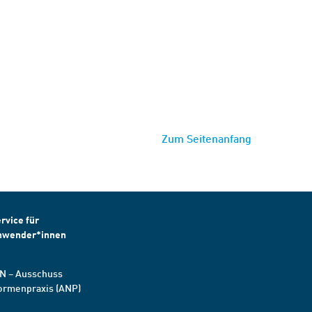
Zum Seitenanfang
rvice für
nwender*innen
N – Ausschuss
ormenpraxis (ANP)