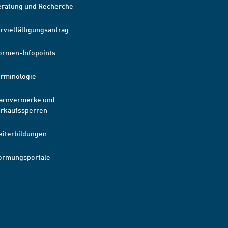
eratung und Recherche
rvielfältigungsantrag
ormen-Infopoints
erminologie
arnvermerke und
erkaufssperren
eiterbildungen
ormungsportale