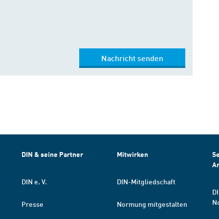
Nachricht senden
DIN & seine Partner
Mitwirken
Se
A
DIN e. V.
DIN-Mitgliedschaft
DI
N
Presse
Normung mitgestalten