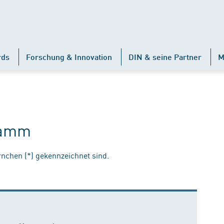
rds
Forschung & Innovation
DIN & seine Partner
M
Lamm
ernchen (*) gekennzeichnet sind.