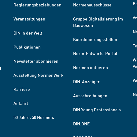
B
Regierungsbeziehungen
Normenausschüsse
Ve
Veranstaltungen
Gruppe Digitalisierung im
Bauwesen
N
DIN in der Welt
Koordinierungsstellen
T
Publikationen
Norm-Entwurfs-Portal
W
Newsletter abonnieren
V
g
Normen initiieren
Ausstellung NormenWerk
W
DIN-Anzeiger
Karriere
N
Ausschreibungen
Anfahrt
DIN Young Professionals
50 Jahre. 50 Normen.
DIN.ONE