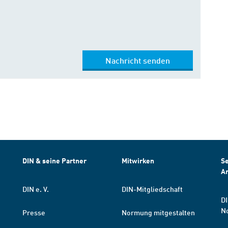
Nachricht senden
DIN & seine Partner
Mitwirken
Se
A
DIN e. V.
DIN-Mitgliedschaft
DI
N
Presse
Normung mitgestalten