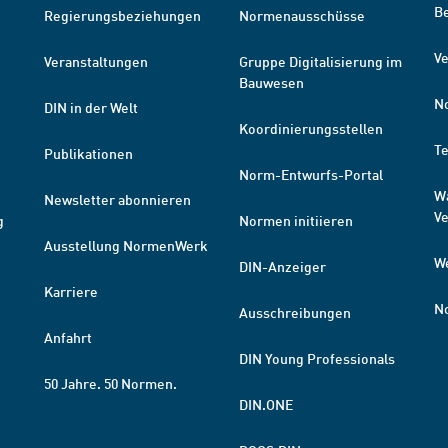
B
Regierungsbeziehungen
Normenausschüsse
Ve
Veranstaltungen
Gruppe Digitalisierung im
Bauwesen
N
DIN in der Welt
Koordinierungsstellen
T
Publikationen
Norm-Entwurfs-Portal
W
Newsletter abonnieren
V
g
Normen initiieren
Ausstellung NormenWerk
W
DIN-Anzeiger
Karriere
N
Ausschreibungen
Anfahrt
DIN Young Professionals
50 Jahre. 50 Normen.
DIN.ONE