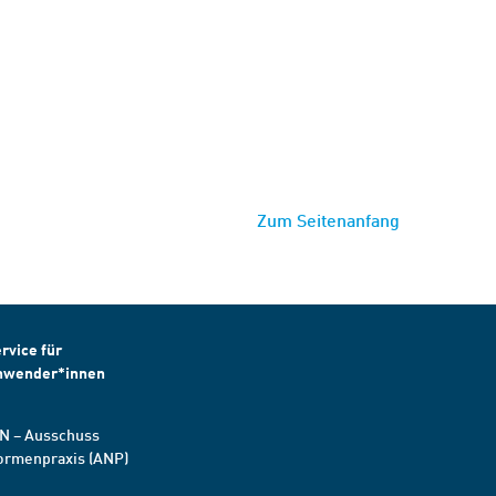
Zum Seitenanfang
rvice für
nwender*innen
N – Ausschuss
ormenpraxis (ANP)