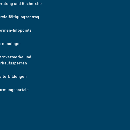
eratung und Recherche
rvielfältigungsantrag
ormen-Infopoints
erminologie
arnvermerke und
erkaufssperren
eiterbildungen
ormungsportale