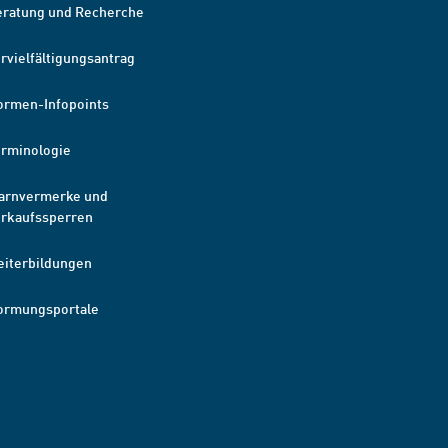
eratung und Recherche
rvielfältigungsantrag
ormen-Infopoints
erminologie
arnvermerke und
erkaufssperren
eiterbildungen
ormungsportale