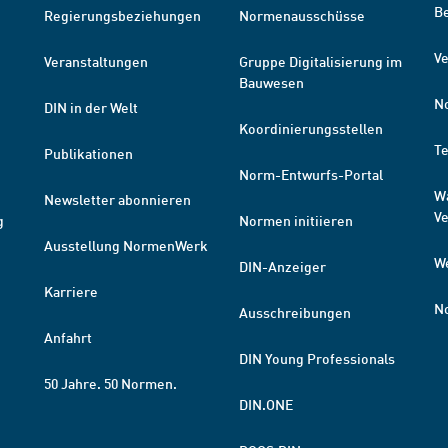
B
Regierungsbeziehungen
Normenausschüsse
Ve
Veranstaltungen
Gruppe Digitalisierung im
Bauwesen
N
DIN in der Welt
Koordinierungsstellen
T
Publikationen
Norm-Entwurfs-Portal
W
Newsletter abonnieren
V
g
Normen initiieren
Ausstellung NormenWerk
W
DIN-Anzeiger
Karriere
N
Ausschreibungen
Anfahrt
DIN Young Professionals
50 Jahre. 50 Normen.
DIN.ONE