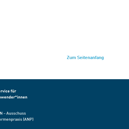
Zum Seitenanfang
rvice für
nwender*innen
N – Ausschuss
ormenpraxis (ANP)