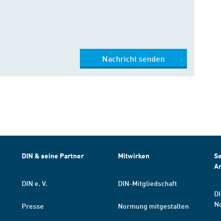
Nachricht senden
DIN & seine Partner
Mitwirken
Se
A
DIN e. V.
DIN-Mitgliedschaft
DI
N
Presse
Normung mitgestalten