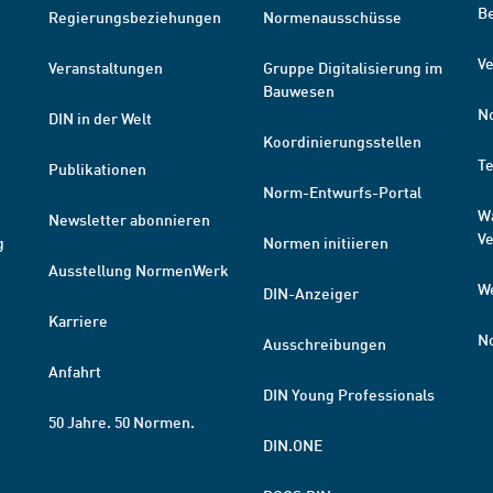
B
Regierungsbeziehungen
Normenausschüsse
Ve
Veranstaltungen
Gruppe Digitalisierung im
Bauwesen
N
DIN in der Welt
Koordinierungsstellen
T
Publikationen
Norm-Entwurfs-Portal
W
Newsletter abonnieren
V
g
Normen initiieren
Ausstellung NormenWerk
W
DIN-Anzeiger
Karriere
N
Ausschreibungen
Anfahrt
DIN Young Professionals
50 Jahre. 50 Normen.
DIN.ONE