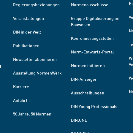
B
Regierungsbeziehungen
Normenausschüsse
Ve
Veranstaltungen
Gruppe Digitalisierung im
Bauwesen
N
DIN in der Welt
Koordinierungsstellen
T
Publikationen
Norm-Entwurfs-Portal
W
Newsletter abonnieren
V
g
Normen initiieren
Ausstellung NormenWerk
W
DIN-Anzeiger
Karriere
N
Ausschreibungen
Anfahrt
DIN Young Professionals
50 Jahre. 50 Normen.
DIN.ONE