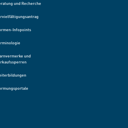
eratung und Recherche
rvielfältigungsantrag
ormen-Infopoints
erminologie
arnvermerke und
erkaufssperren
eiterbildungen
ormungsportale