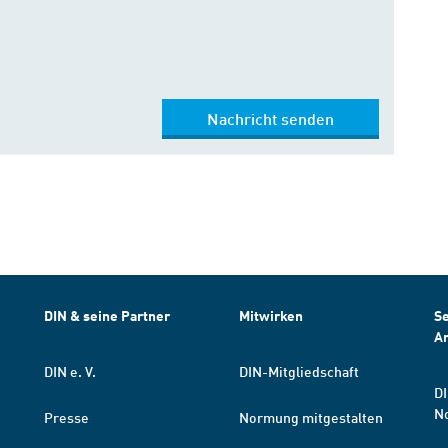
Nachricht senden
DIN & seine Partner
Mitwirken
Se
A
DIN e. V.
DIN-Mitgliedschaft
DI
N
Presse
Normung mitgestalten