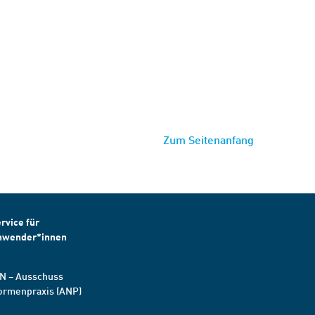
Zum Seitenanfang
rvice für
nwender*innen
N – Ausschuss
ormenpraxis (ANP)