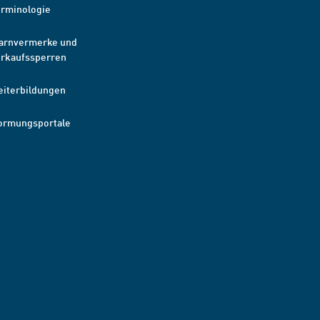
erminologie
arnvermerke und
erkaufssperren
eiterbildungen
ormungsportale