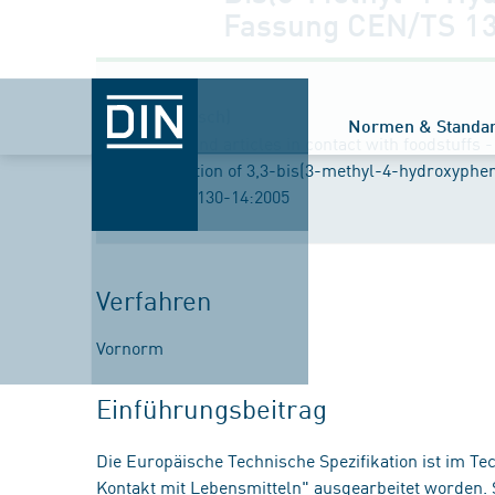
Fassung CEN/TS 13
Titel (englisch)
Normen & Standa
Materials and articles in contact with foodstuffs -
Determination of 3,3-bis(3-methyl-4-hydroxyphen
CEN/TS 13130-14:2005
Verfahren
Vornorm
Einführungsbeitrag
Die Europäische Technische Spezifikation ist im 
Kontakt mit Lebensmitteln" ausgearbeitet worden. 