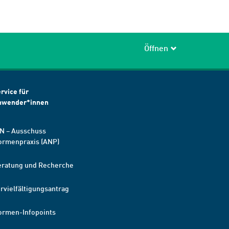
Öffnen
rvice für
nwender*innen
N – Ausschuss
ormenpraxis (ANP)
eratung und Recherche
rvielfältigungsantrag
ormen-Infopoints