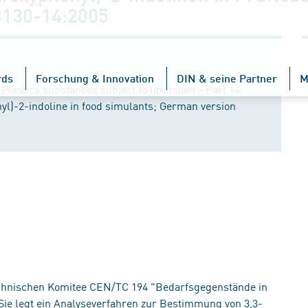
130-14:2005
rds
Forschung & Innovation
DIN & seine Partner
M
 Plastics substances subject to limitation - Part 14:
yl)-2-indoline in food simulants; German version
Technischen Komitee CEN/TC 194 "Bedarfsgegenstände in
Sie legt ein Analyseverfahren zur Bestimmung von 3,3-