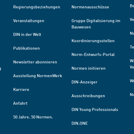
B
Regierungsbeziehungen
Normenausschüsse
Ve
Veranstaltungen
Gruppe Digitalisierung im
Bauwesen
N
DIN in der Welt
Koordinierungsstellen
T
Publikationen
Norm-Entwurfs-Portal
W
Newsletter abonnieren
V
g
Normen initiieren
Ausstellung NormenWerk
W
DIN-Anzeiger
Karriere
N
Ausschreibungen
Anfahrt
DIN Young Professionals
50 Jahre. 50 Normen.
DIN.ONE