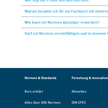
Warum bezahle ich für ein Fachbuch mit mehrer
Wie kann ich Normen günstiger erwerben?
Darf ich Normen vervielfältigen und in meinem
Normen & Standards
Forschung & Innovation
Kurz erklärt
Aktuelles
Alles über DIN-Normen
DIN SPEC