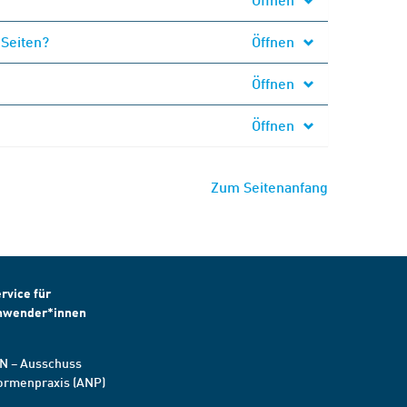
 Seiten?
Öffnen
Öffnen
Öffnen
Zum Seitenanfang
rvice für
nwender*innen
N – Ausschuss
ormenpraxis (ANP)