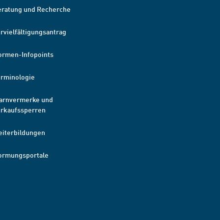
eratung und Recherche
rvielfältigungsantrag
ormen-Infopoints
erminologie
arnvermerke und
erkaufssperren
eiterbildungen
ormungsportale