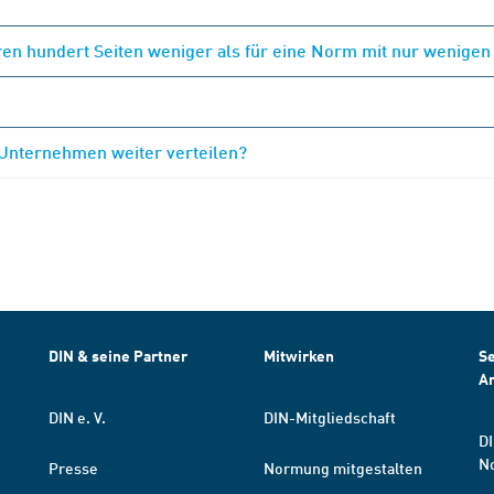
en hundert Seiten weniger als für eine Norm mit nur wenigen
 Unternehmen weiter verteilen?
DIN & seine Partner
Mitwirken
Se
A
DIN e. V.
DIN-Mitgliedschaft
DI
N
Presse
Normung mitgestalten