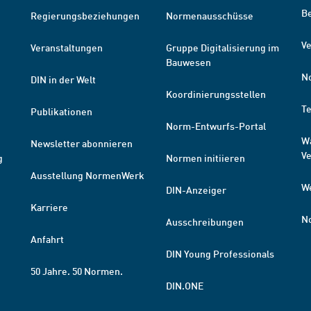
B
Regierungsbeziehungen
Normenausschüsse
Ve
Veranstaltungen
Gruppe Digitalisierung im
Bauwesen
N
DIN in der Welt
Koordinierungsstellen
T
Publikationen
Norm-Entwurfs-Portal
W
Newsletter abonnieren
V
g
Normen initiieren
Ausstellung NormenWerk
W
DIN-Anzeiger
Karriere
N
Ausschreibungen
Anfahrt
DIN Young Professionals
50 Jahre. 50 Normen.
DIN.ONE