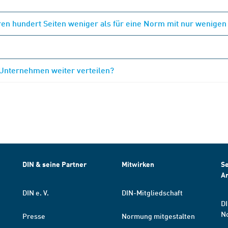
en hundert Seiten weniger als für eine Norm mit nur wenigen
 Unternehmen weiter verteilen?
DIN & seine Partner
Mitwirken
Se
A
DIN e. V.
DIN-Mitgliedschaft
DI
N
Presse
Normung mitgestalten