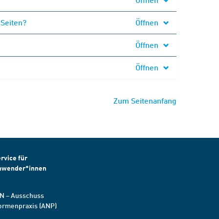
 Seiten?
Öffnen
Öffnen
Öffnen
Zum Seitenanfang
rvice für
nwender*innen
N – Ausschuss
ormenpraxis (ANP)