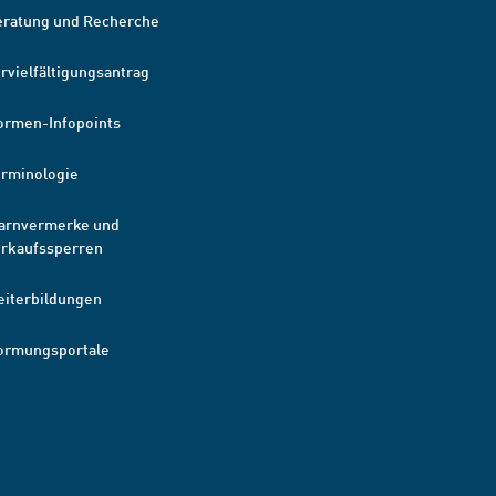
eratung und Recherche
rvielfältigungsantrag
ormen-Infopoints
erminologie
arnvermerke und
erkaufssperren
eiterbildungen
ormungsportale