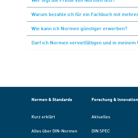
Warum bezahle ich für ein Fachbuch mit mehrer
Wie kann ich Normen günstiger erwerben?
Darf ich Normen vervielfältigen und in meinem
Normen & Standards
Forschung & Innovation
Kurz erklärt
Aktuelles
Alles über DIN-Normen
DIN SPEC