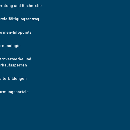
eratung und Recherche
rvielfältigungsantrag
ormen-Infopoints
erminologie
arnvermerke und
erkaufssperren
eiterbildungen
ormungsportale