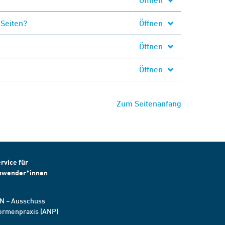
 Seiten?
Öffnen
Öffnen
Öffnen
Zum Seitenanfang
rvice für
nwender*innen
N – Ausschuss
ormenpraxis (ANP)