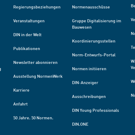
B
Regierungsbeziehungen
Normenausschüsse
Ve
Veranstaltungen
Gruppe Digitalisierung im
Bauwesen
N
DIN in der Welt
Koordinierungsstellen
T
Publikationen
Norm-Entwurfs-Portal
W
Newsletter abonnieren
V
g
Normen initiieren
Ausstellung NormenWerk
W
DIN-Anzeiger
Karriere
N
Ausschreibungen
Anfahrt
DIN Young Professionals
50 Jahre. 50 Normen.
DIN.ONE