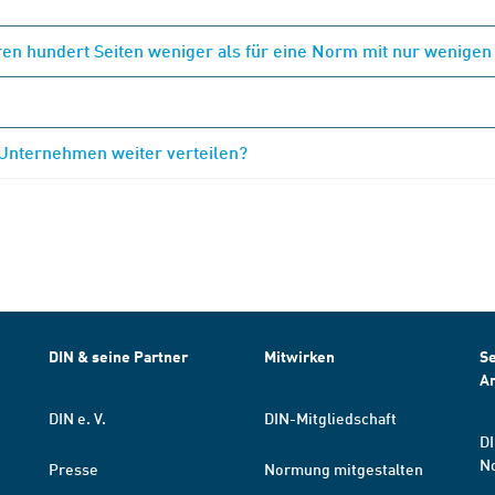
en hundert Seiten weniger als für eine Norm mit nur wenigen
 Unternehmen weiter verteilen?
DIN & seine Partner
Mitwirken
Se
A
DIN e. V.
DIN-Mitgliedschaft
DI
N
Presse
Normung mitgestalten