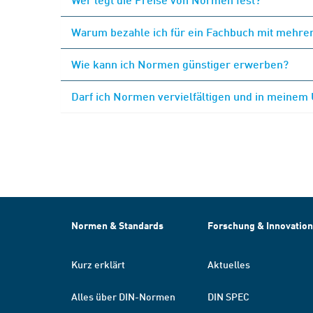
Warum bezahle ich für ein Fachbuch mit mehrer
Wie kann ich Normen günstiger erwerben?
Darf ich Normen vervielfältigen und in meinem
Normen & Standards
Forschung & Innovation
Kurz erklärt
Aktuelles
Alles über DIN-Normen
DIN SPEC