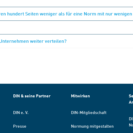
en hundert Seiten weniger als für eine Norm mit nur wenigen
 Unternehmen weiter verteilen?
DIN & seine Partner
Mitwirken
Se
A
DIN e. V.
DIN-Mitgliedschaft
DI
N
Presse
Normung mitgestalten