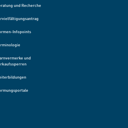
eratung und Recherche
rvielfältigungsantrag
ormen-Infopoints
erminologie
arnvermerke und
erkaufssperren
eiterbildungen
ormungsportale