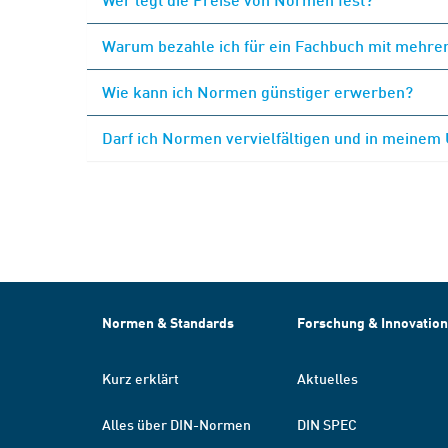
Warum bezahle ich für ein Fachbuch mit mehrer
Wie kann ich Normen günstiger erwerben?
Darf ich Normen vervielfältigen und in meinem
Normen & Standards
Forschung & Innovation
Kurz erklärt
Aktuelles
Alles über DIN-Normen
DIN SPEC