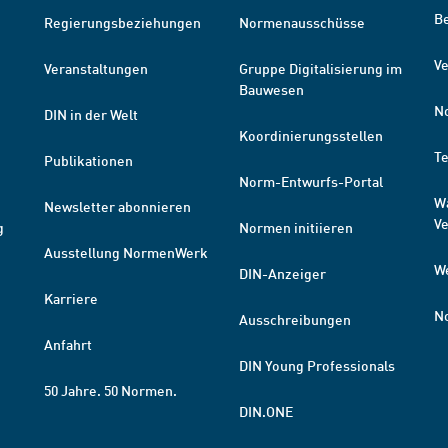
B
Regierungsbeziehungen
Normenausschüsse
Ve
Veranstaltungen
Gruppe Digitalisierung im
Bauwesen
N
DIN in der Welt
Koordinierungsstellen
T
Publikationen
Norm-Entwurfs-Portal
W
Newsletter abonnieren
V
g
Normen initiieren
Ausstellung NormenWerk
W
DIN-Anzeiger
Karriere
N
Ausschreibungen
Anfahrt
DIN Young Professionals
50 Jahre. 50 Normen.
DIN.ONE