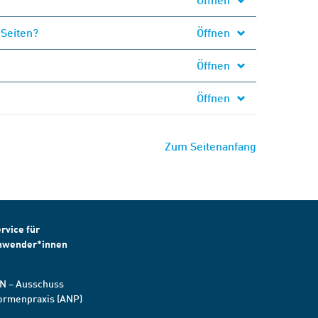
 Seiten?
Öffnen
Öffnen
Öffnen
Zum Seitenanfang
rvice für
nwender*innen
N – Ausschuss
ormenpraxis (ANP)