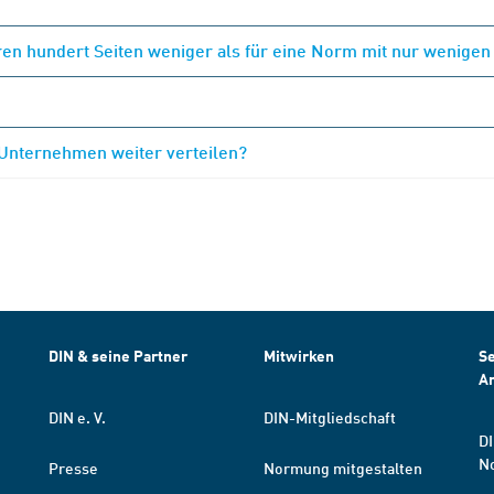
en hundert Seiten weniger als für eine Norm mit nur wenigen
 Unternehmen weiter verteilen?
DIN & seine Partner
Mitwirken
Se
A
DIN e. V.
DIN-Mitgliedschaft
DI
N
Presse
Normung mitgestalten