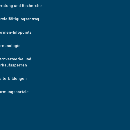
eratung und Recherche
rvielfältigungsantrag
ormen-Infopoints
erminologie
arnvermerke und
erkaufssperren
eiterbildungen
ormungsportale