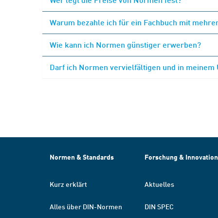
Warum bezahle ich für ein Fachbuch mit mehrer
Wie kann ich Normen günstiger erwerben?
Darf ich Normen vervielfältigen und in meinem
Normen & Standards
Forschung & Innovation
Kurz erklärt
Aktuelles
Alles über DIN-Normen
DIN SPEC