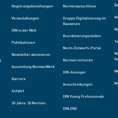
B
Regierungsbeziehungen
Normenausschüsse
Ve
Veranstaltungen
Gruppe Digitalisierung im
Bauwesen
N
DIN in der Welt
Koordinierungsstellen
T
Publikationen
Norm-Entwurfs-Portal
W
Newsletter abonnieren
V
g
Normen initiieren
Ausstellung NormenWerk
W
DIN-Anzeiger
Karriere
N
Ausschreibungen
Anfahrt
DIN Young Professionals
50 Jahre. 50 Normen.
DIN.ONE