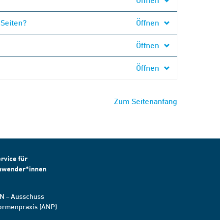
 Seiten?
Öffnen
Öffnen
Öffnen
Zum Seitenanfang
rvice für
nwender*innen
N – Ausschuss
ormenpraxis (ANP)