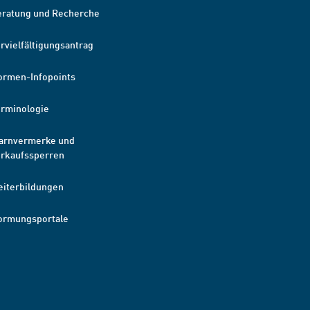
eratung und Recherche
rvielfältigungsantrag
ormen-Infopoints
erminologie
arnvermerke und
erkaufssperren
eiterbildungen
ormungsportale