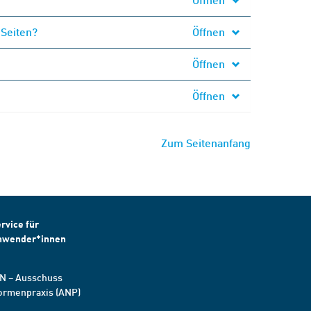
 Seiten?
Öffnen
Öffnen
Öffnen
Zum Seitenanfang
rvice für
nwender*innen
N – Ausschuss
ormenpraxis (ANP)