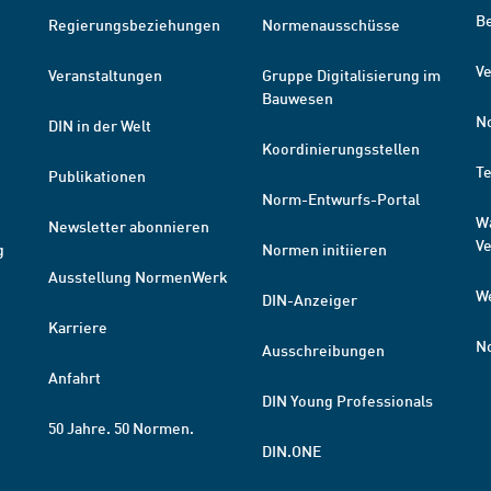
B
Regierungsbeziehungen
Normenausschüsse
Ve
Veranstaltungen
Gruppe Digitalisierung im
Bauwesen
N
DIN in der Welt
Koordinierungsstellen
T
Publikationen
Norm-Entwurfs-Portal
W
Newsletter abonnieren
V
g
Normen initiieren
Ausstellung NormenWerk
W
DIN-Anzeiger
Karriere
N
Ausschreibungen
Anfahrt
DIN Young Professionals
50 Jahre. 50 Normen.
DIN.ONE