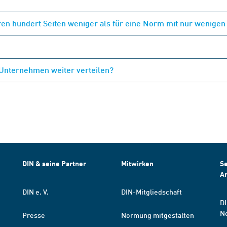
en hundert Seiten weniger als für eine Norm mit nur wenigen
 Unternehmen weiter verteilen?
DIN & seine Partner
Mitwirken
Se
A
DIN e. V.
DIN-Mitgliedschaft
DI
N
Presse
Normung mitgestalten