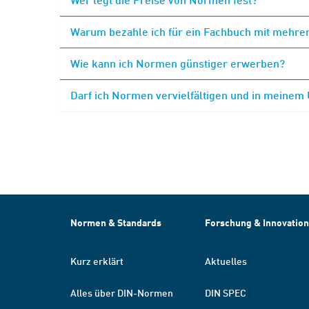
Warum bezahle ich für ein Fachbuch mit mehrer
Wie kann ich Normen günstiger erwerben?
Darf ich Normen vervielfältigen und in meinem
Normen & Standards
Forschung & Innovation
Kurz erklärt
Aktuelles
Alles über DIN-Normen
DIN SPEC