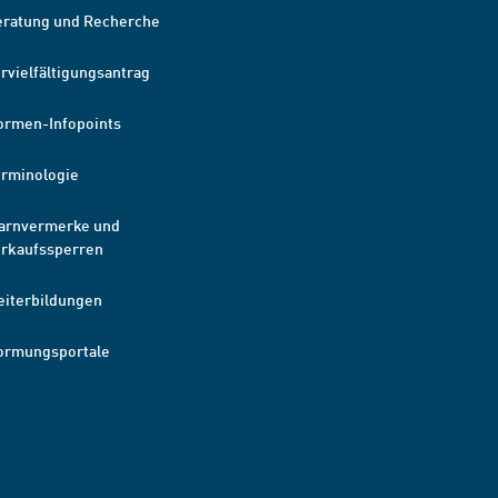
eratung und Recherche
rvielfältigungsantrag
ormen-Infopoints
erminologie
arnvermerke und
erkaufssperren
eiterbildungen
ormungsportale