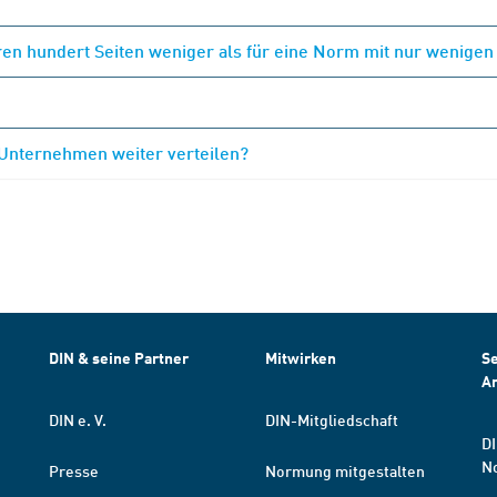
en hundert Seiten weniger als für eine Norm mit nur wenigen
 Unternehmen weiter verteilen?
DIN & seine Partner
Mitwirken
Se
A
DIN e. V.
DIN-Mitgliedschaft
DI
N
Presse
Normung mitgestalten