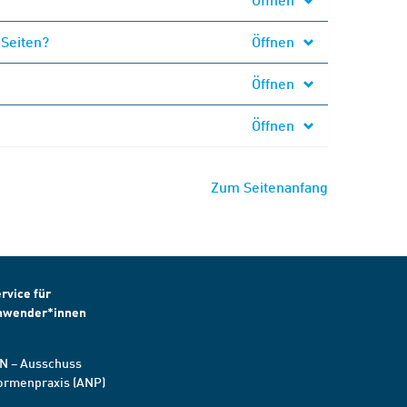
 Seiten?
Öffnen
Öffnen
Öffnen
Zum Seitenanfang
rvice für
nwender*innen
N – Ausschuss
ormenpraxis (ANP)