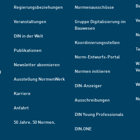
B
Regierungsbeziehungen
Normenausschüsse
Ve
Veranstaltungen
Gruppe Digitalisierung im
Bauwesen
N
DIN in der Welt
Koordinierungsstellen
T
Publikationen
Norm-Entwurfs-Portal
W
Newsletter abonnieren
V
g
Normen initiieren
Ausstellung NormenWerk
W
DIN-Anzeiger
Karriere
N
Ausschreibungen
Anfahrt
DIN Young Professionals
50 Jahre. 50 Normen.
DIN.ONE