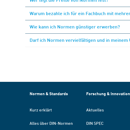
Warum bezahle ich für ein Fachbuch mit mehrer
Wie kann ich Normen günstiger erwerben?
Darf ich Normen vervielfältigen und in meinem
Normen & Standards
Forschung & Innovation
Kurz erklärt
Aktuelles
Alles über DIN-Normen
DIN SPEC