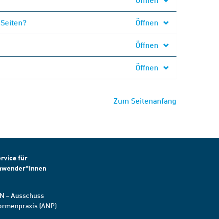
 Seiten?
Öffnen
Öffnen
Öffnen
Zum Seitenanfang
rvice für
nwender*innen
N – Ausschuss
ormenpraxis (ANP)