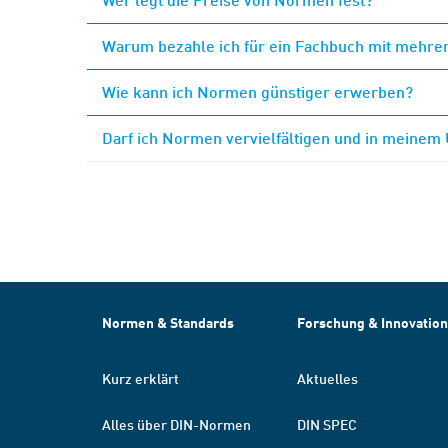
Warum bezahle ich für ein Fachbuch mit mehrer
Wie kann ich Normen günstiger erwerben?
Darf ich Normen vervielfältigen und in meinem
Normen & Standards
Forschung & Innovation
Kurz erklärt
Aktuelles
Alles über DIN-Normen
DIN SPEC