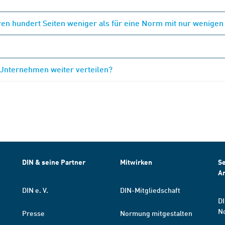
en hundert Seiten weniger als für eine Norm mit nur wenigen
 Unternehmen weiter verteilen?
DIN & seine Partner
Mitwirken
Se
A
DIN e. V.
DIN-Mitgliedschaft
DI
N
Presse
Normung mitgestalten