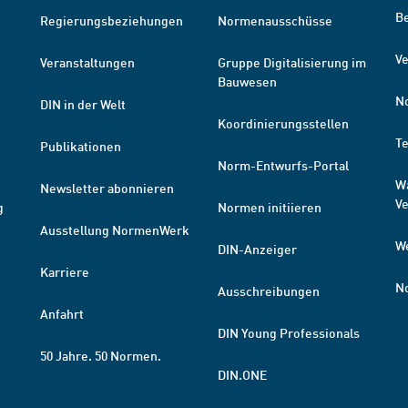
B
Regierungsbeziehungen
Normenausschüsse
Ve
Veranstaltungen
Gruppe Digitalisierung im
Bauwesen
N
DIN in der Welt
Koordinierungsstellen
T
Publikationen
Norm-Entwurfs-Portal
W
Newsletter abonnieren
V
g
Normen initiieren
Ausstellung NormenWerk
W
DIN-Anzeiger
Karriere
N
Ausschreibungen
Anfahrt
DIN Young Professionals
50 Jahre. 50 Normen.
DIN.ONE