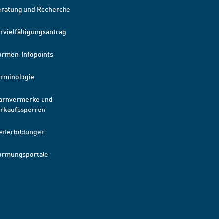
eratung und Recherche
rvielfältigungsantrag
ormen-Infopoints
erminologie
arnvermerke und
erkaufssperren
eiterbildungen
ormungsportale