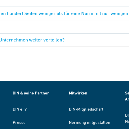
en hundert Seiten weniger als für eine Norm mit nur wenigen
 Unternehmen weiter verteilen?
DIN & seine Partner
Mitwirken
Se
A
DIN e. V.
DIN-Mitgliedschaft
DI
N
Presse
Normung mitgestalten