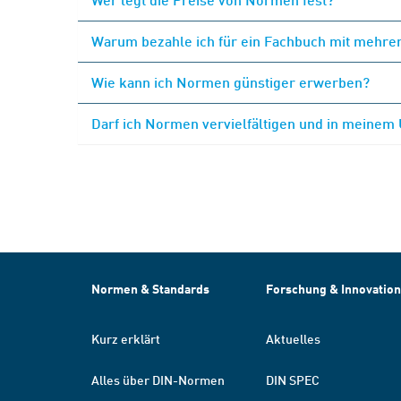
Warum bezahle ich für ein Fachbuch mit mehrer
Wie kann ich Normen günstiger erwerben?
Darf ich Normen vervielfältigen und in meinem
Normen & Standards
Forschung & Innovation
Kurz erklärt
Aktuelles
Alles über DIN-Normen
DIN SPEC