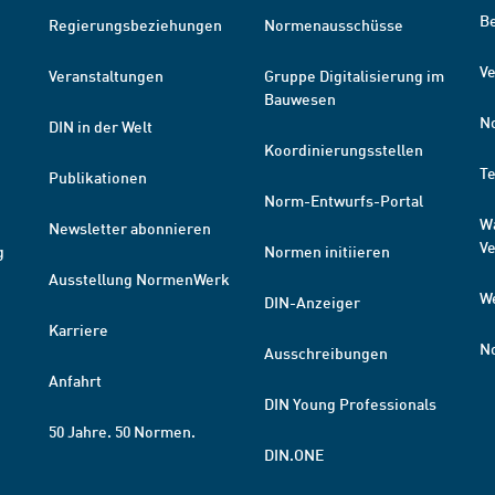
B
Regierungsbeziehungen
Normenausschüsse
Ve
Veranstaltungen
Gruppe Digitalisierung im
Bauwesen
N
DIN in der Welt
Koordinierungsstellen
T
Publikationen
Norm-Entwurfs-Portal
W
Newsletter abonnieren
V
g
Normen initiieren
Ausstellung NormenWerk
W
DIN-Anzeiger
Karriere
N
Ausschreibungen
Anfahrt
DIN Young Professionals
50 Jahre. 50 Normen.
DIN.ONE