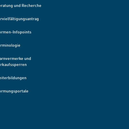
eratung und Recherche
rvielfältigungsantrag
ormen-Infopoints
erminologie
arnvermerke und
erkaufssperren
eiterbildungen
ormungsportale