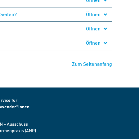
 Seiten?
Öffnen
Öffnen
Öffnen
Zum Seitenanfang
rvice für
nwender*innen
N – Ausschuss
ormenpraxis (ANP)