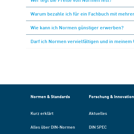
Warum bezahle ich für ein Fachbuch mit mehrer
Wie kann ich Normen günstiger erwerben?
Darf ich Normen vervielfältigen und in meinem
Normen & Standards
Forschung & Innovation
Kurz erklärt
Aktuelles
Alles über DIN-Normen
DIN SPEC