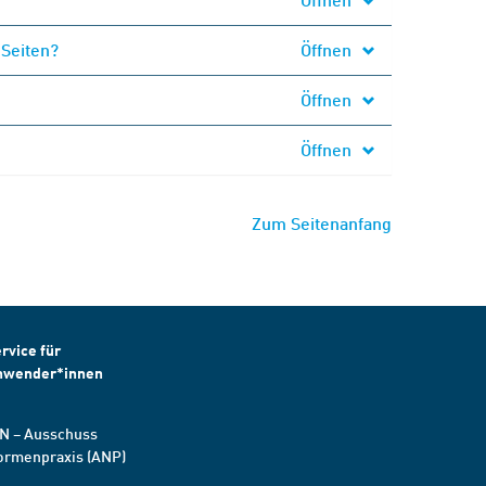
 Seiten?
Öffnen
Öffnen
Öffnen
Zum Seitenanfang
rvice für
nwender*innen
N – Ausschuss
ormenpraxis (ANP)