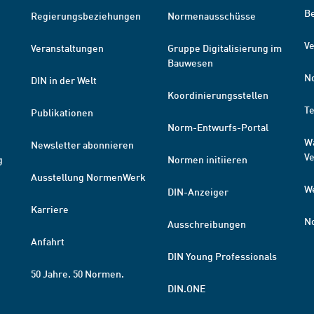
B
Regierungsbeziehungen
Normenausschüsse
Ve
Veranstaltungen
Gruppe Digitalisierung im
Bauwesen
N
DIN in der Welt
Koordinierungsstellen
T
Publikationen
Norm-Entwurfs-Portal
W
Newsletter abonnieren
V
g
Normen initiieren
Ausstellung NormenWerk
W
DIN-Anzeiger
Karriere
N
Ausschreibungen
Anfahrt
DIN Young Professionals
50 Jahre. 50 Normen.
DIN.ONE