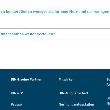
en hundert Seiten weniger als für eine Norm mit nur wenigen
 Unternehmen weiter verteilen?
DIN & seine Partner
Mitwirken
Se
A
DIN e. V.
DIN-Mitgliedschaft
DI
N
Presse
Normung mitgestalten