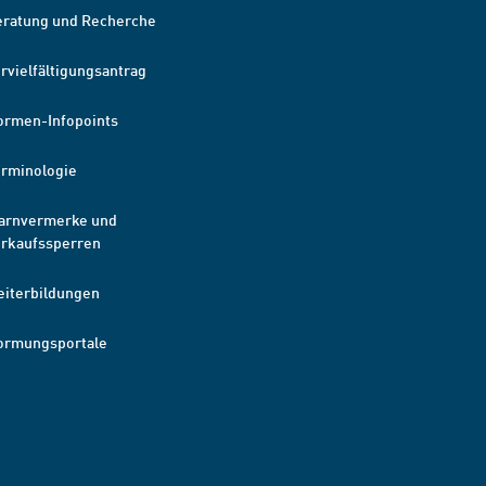
eratung und Recherche
rvielfältigungsantrag
ormen-Infopoints
erminologie
arnvermerke und
erkaufssperren
eiterbildungen
ormungsportale