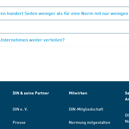
en hundert Seiten weniger als für eine Norm mit nur wenigen
 Unternehmen weiter verteilen?
DIN & seine Partner
Mitwirken
Se
A
DIN e. V.
DIN-Mitgliedschaft
DI
N
Presse
Normung mitgestalten