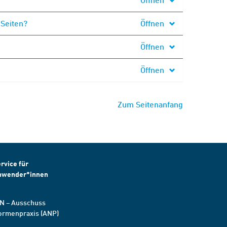
 Seiten?
Öffnen
Öffnen
Öffnen
Zum Seitenanfang
rvice für
nwender*innen
N – Ausschuss
ormenpraxis (ANP)