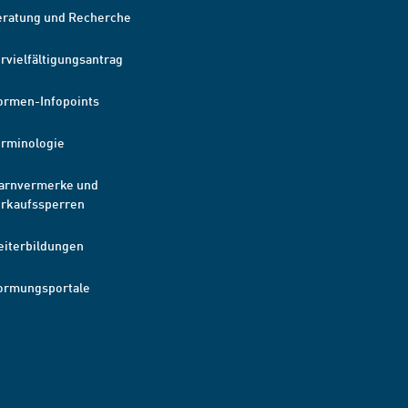
eratung und Recherche
rvielfältigungsantrag
ormen-Infopoints
erminologie
arnvermerke und
erkaufssperren
eiterbildungen
ormungsportale