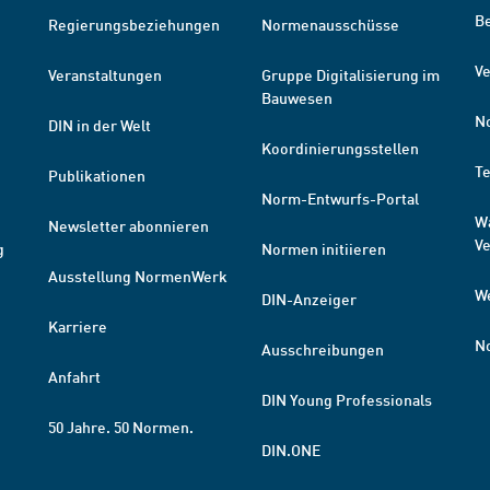
B
Regierungsbeziehungen
Normenausschüsse
Ve
Veranstaltungen
Gruppe Digitalisierung im
Bauwesen
N
DIN in der Welt
Koordinierungsstellen
T
Publikationen
Norm-Entwurfs-Portal
W
Newsletter abonnieren
V
g
Normen initiieren
Ausstellung NormenWerk
W
DIN-Anzeiger
Karriere
N
Ausschreibungen
Anfahrt
DIN Young Professionals
50 Jahre. 50 Normen.
DIN.ONE