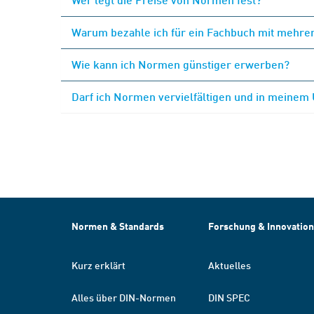
Warum bezahle ich für ein Fachbuch mit mehrer
Wie kann ich Normen günstiger erwerben?
Darf ich Normen vervielfältigen und in meinem
Normen & Standards
Forschung & Innovation
Kurz erklärt
Aktuelles
Alles über DIN-Normen
DIN SPEC