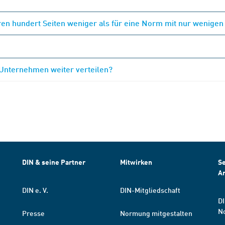
en hundert Seiten weniger als für eine Norm mit nur wenigen
 Unternehmen weiter verteilen?
DIN & seine Partner
Mitwirken
Se
A
DIN e. V.
DIN-Mitgliedschaft
DI
N
Presse
Normung mitgestalten