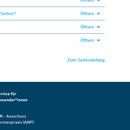
 Seiten?
Öffnen
Öffnen
Öffnen
Zum Seitenanfang
rvice für
nwender*innen
N – Ausschuss
ormenpraxis (ANP)