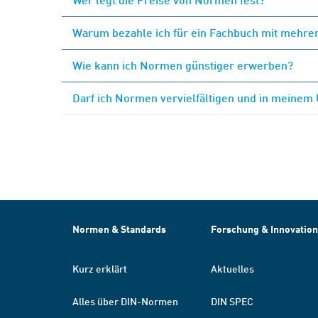
Warum bezahle ich für ein Fachbuch mit mehrer
Wie kann ich Normen günstiger erwerben?
Darf ich Normen vervielfältigen und in meinem
Normen & Standards
Forschung & Innovation
Kurz erklärt
Aktuelles
Alles über DIN-Normen
DIN SPEC