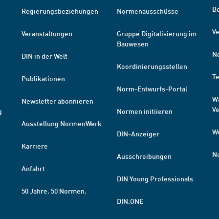
B
Regierungsbeziehungen
Normenausschüsse
Ve
Veranstaltungen
Gruppe Digitalisierung im
Bauwesen
N
DIN in der Welt
Koordinierungsstellen
T
Publikationen
Norm-Entwurfs-Portal
W
Newsletter abonnieren
V
g
Normen initiieren
Ausstellung NormenWerk
W
DIN-Anzeiger
Karriere
N
Ausschreibungen
Anfahrt
DIN Young Professionals
50 Jahre. 50 Normen.
DIN.ONE