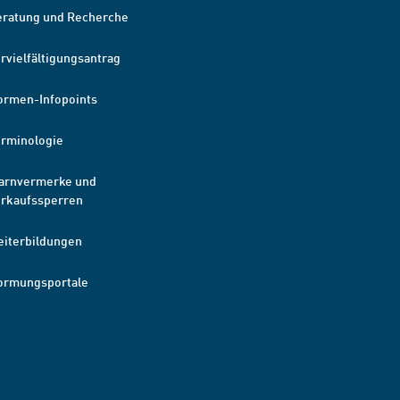
eratung und Recherche
rvielfältigungsantrag
ormen-Infopoints
erminologie
arnvermerke und
erkaufssperren
eiterbildungen
ormungsportale