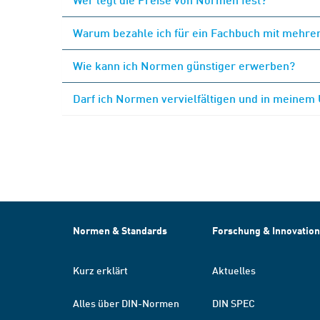
Warum bezahle ich für ein Fachbuch mit mehrer
Wie kann ich Normen günstiger erwerben?
Darf ich Normen vervielfältigen und in meinem
Normen & Standards
Forschung & Innovation
Kurz erklärt
Aktuelles
Alles über DIN-Normen
DIN SPEC