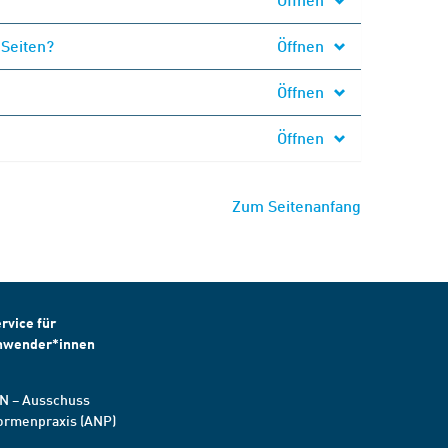
 Seiten?
Öffnen
Öffnen
Öffnen
Zum Seitenanfang
rvice für
nwender*innen
N – Ausschuss
ormenpraxis (ANP)