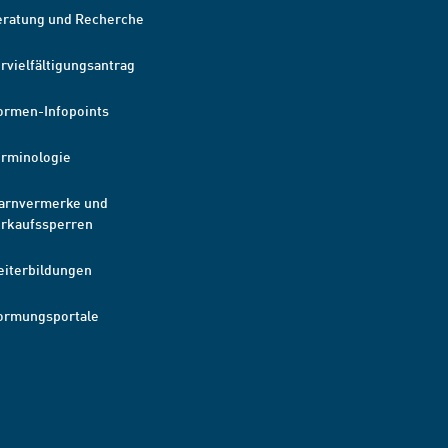
eratung und Recherche
rvielfältigungsantrag
ormen-Infopoints
erminologie
arnvermerke und
erkaufssperren
eiterbildungen
ormungsportale