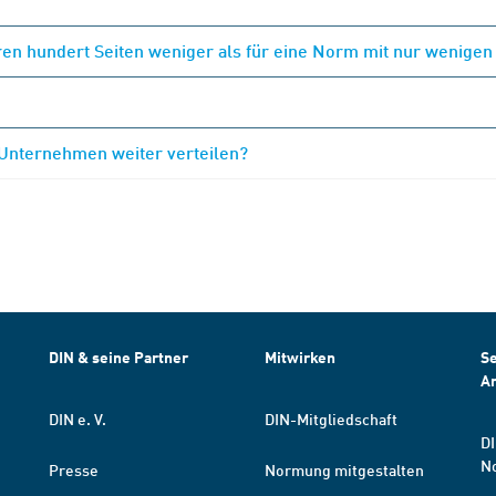
en hundert Seiten weniger als für eine Norm mit nur wenigen
 Unternehmen weiter verteilen?
DIN & seine Partner
Mitwirken
Se
A
DIN e. V.
DIN-Mitgliedschaft
DI
N
Presse
Normung mitgestalten