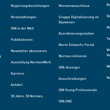
B
Regierungsbeziehungen
Normenausschüsse
Ve
Veranstaltungen
Gruppe Digitalisierung im
Bauwesen
N
DIN in der Welt
Koordinierungsstellen
T
Publikationen
Norm-Entwurfs-Portal
W
Newsletter abonnieren
V
g
Normen initiieren
Ausstellung NormenWerk
W
DIN-Anzeiger
Karriere
N
Ausschreibungen
Anfahrt
DIN Young Professionals
50 Jahre. 50 Normen.
DIN.ONE