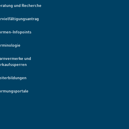
eratung und Recherche
rvielfältigungsantrag
ormen-Infopoints
erminologie
arnvermerke und
erkaufssperren
eiterbildungen
ormungsportale