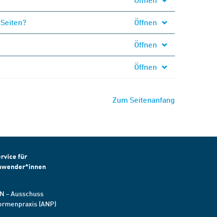
 Seiten?
Öffnen
Öffnen
Öffnen
Zum Seitenanfang
rvice für
nwender*innen
N – Ausschuss
ormenpraxis (ANP)