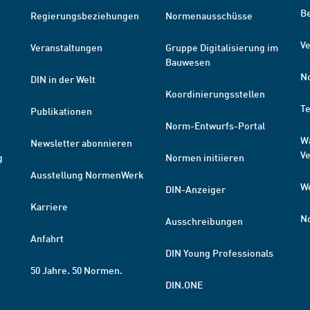
B
Regierungsbeziehungen
Normenausschüsse
Ve
Veranstaltungen
Gruppe Digitalisierung im
Bauwesen
N
DIN in der Welt
Koordinierungsstellen
T
Publikationen
Norm-Entwurfs-Portal
W
Newsletter abonnieren
V
g
Normen initiieren
Ausstellung NormenWerk
W
DIN-Anzeiger
Karriere
N
Ausschreibungen
Anfahrt
DIN Young Professionals
50 Jahre. 50 Normen.
DIN.ONE