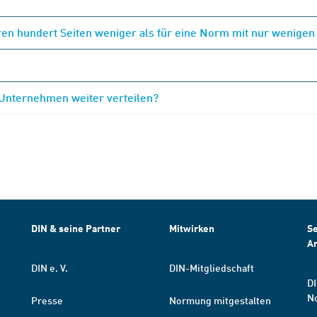
en hundert Seiten weniger als für eine Norm mit nur wenigen
 Unternehmen weiter verteilen?
DIN & seine Partner
Mitwirken
Se
A
DIN e. V.
DIN-Mitgliedschaft
DI
N
Presse
Normung mitgestalten