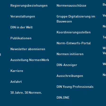
B
Regierungsbeziehungen
Normenausschüsse
Ve
Veranstaltungen
Gruppe Digitalisierung im
Bauwesen
N
DIN in der Welt
Koordinierungsstellen
T
Publikationen
Norm-Entwurfs-Portal
W
Newsletter abonnieren
V
g
Normen initiieren
Ausstellung NormenWerk
W
DIN-Anzeiger
Karriere
N
Ausschreibungen
Anfahrt
DIN Young Professionals
50 Jahre. 50 Normen.
DIN.ONE