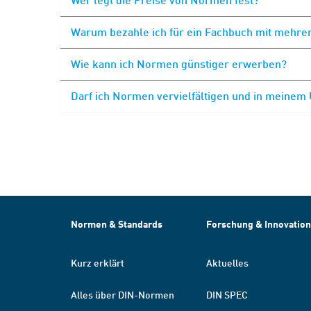
Warum bezahle ich für ein Fachbuch mit mehrer
Wie kann ich Normen günstiger erwerben?
Darf ich Normen vervielfältigen und in meinem
Normen & Standards
Forschung & Innovation
Kurz erklärt
Aktuelles
Alles über DIN-Normen
DIN SPEC