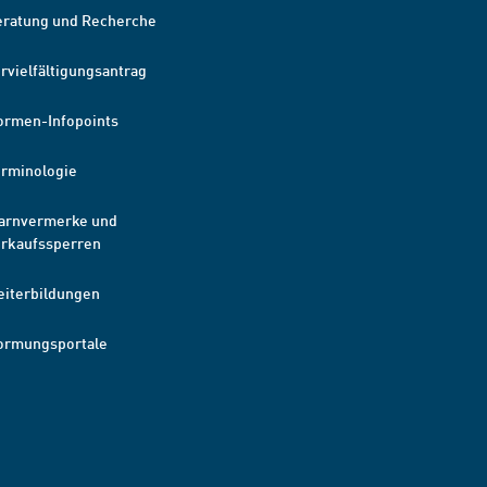
eratung und Recherche
rvielfältigungsantrag
ormen-Infopoints
erminologie
arnvermerke und
erkaufssperren
eiterbildungen
ormungsportale