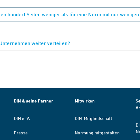
en hundert Seiten weniger als für eine Norm mit nur wenigen
 Unternehmen weiter verteilen?
DIN & seine Partner
Mitwirken
Se
A
DIN e. V.
DIN-Mitgliedschaft
DI
N
Presse
Normung mitgestalten