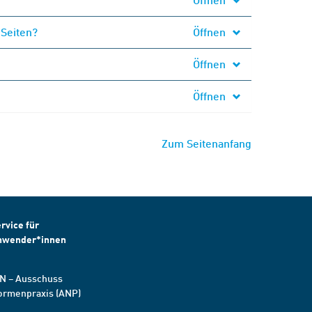
 Seiten?
Öffnen
Öffnen
Öffnen
Zum Seitenanfang
rvice für
nwender*innen
N – Ausschuss
ormenpraxis (ANP)