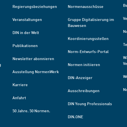
B
Regierungsbeziehungen
Normenausschüsse
Ve
Veranstaltungen
Gruppe Digitalisierung im
Bauwesen
N
DIN in der Welt
Koordinierungsstellen
T
Publikationen
Norm-Entwurfs-Portal
W
Newsletter abonnieren
V
g
Normen initiieren
Ausstellung NormenWerk
W
DIN-Anzeiger
Karriere
N
Ausschreibungen
Anfahrt
DIN Young Professionals
50 Jahre. 50 Normen.
DIN.ONE