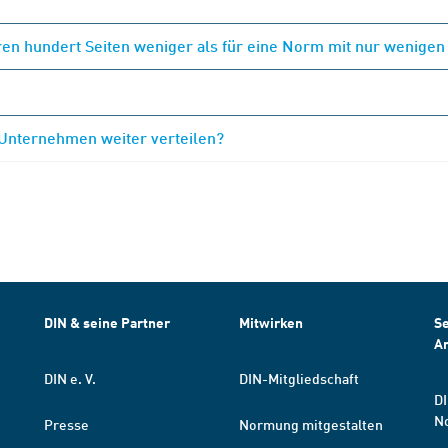
en hundert Seiten weniger als für eine Norm mit nur wenigen
 Unternehmen weiter verteilen?
DIN & seine Partner
Mitwirken
Se
A
DIN e. V.
DIN-Mitgliedschaft
DI
N
Presse
Normung mitgestalten