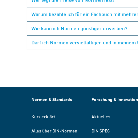
Warum bezahle ich für ein Fachbuch mit mehrer
Wie kann ich Normen günstiger erwerben?
Darf ich Normen vervielfältigen und in meinem
Normen & Standards
Forschung & Innovation
Kurz erklärt
Aktuelles
Alles über DIN-Normen
DIN SPEC