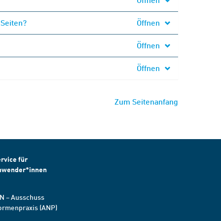
 Seiten?
Öffnen
Öffnen
Öffnen
Zum Seitenanfang
rvice für
nwender*innen
N – Ausschuss
ormenpraxis (ANP)