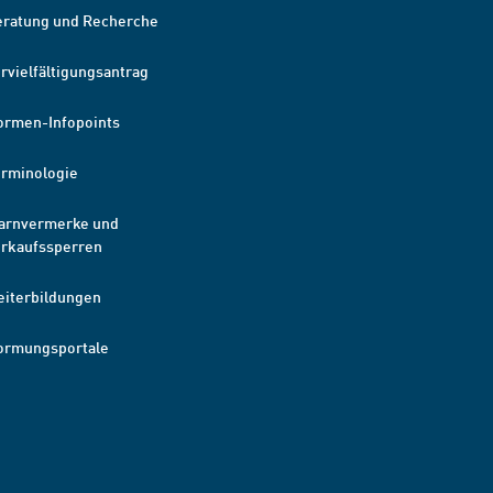
eratung und Recherche
rvielfältigungsantrag
ormen-Infopoints
erminologie
arnvermerke und
erkaufssperren
eiterbildungen
ormungsportale