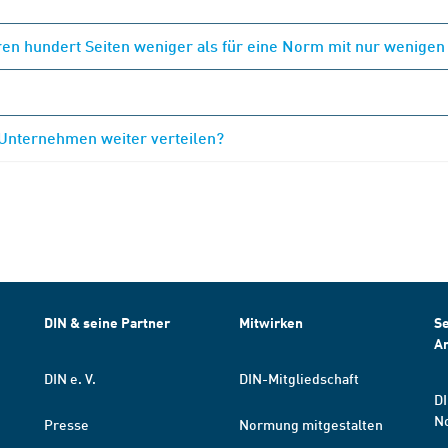
en hundert Seiten weniger als für eine Norm mit nur wenigen
 Unternehmen weiter verteilen?
DIN & seine Partner
Mitwirken
Se
A
DIN e. V.
DIN-Mitgliedschaft
DI
N
Presse
Normung mitgestalten