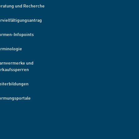
eratung und Recherche
rvielfältigungsantrag
ormen-Infopoints
erminologie
arnvermerke und
erkaufssperren
eiterbildungen
ormungsportale