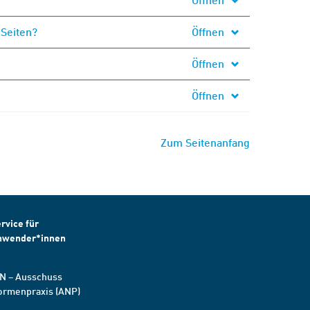
 Seiten?
Öffnen
Öffnen
Öffnen
Zum Seitenanfang
rvice für
nwender*innen
N – Ausschuss
ormenpraxis (ANP)