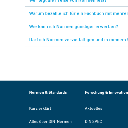
Warum bezahle ich für ein Fachbuch mit mehrer
Wie kann ich Normen günstiger erwerben?
Darf ich Normen vervielfältigen und in meinem
Normen & Standards
Forschung & Innovation
Kurz erklärt
Aktuelles
Alles über DIN-Normen
DIN SPEC