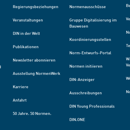
B
Regierungsbeziehungen
Normenausschüsse
Ve
Veranstaltungen
Gruppe Digitalisierung im
Bauwesen
N
DIN in der Welt
Koordinierungsstellen
T
Publikationen
Norm-Entwurfs-Portal
W
Newsletter abonnieren
V
g
Normen initiieren
Ausstellung NormenWerk
W
DIN-Anzeiger
Karriere
N
Ausschreibungen
Anfahrt
DIN Young Professionals
50 Jahre. 50 Normen.
DIN.ONE