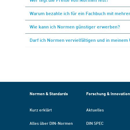
Warum bezahle ich für ein Fachbuch mit mehrer
Wie kann ich Normen günstiger erwerben?
Darf ich Normen vervielfältigen und in meinem
Normen & Standards
Forschung & Innovation
Kurz erklärt
Aktuelles
Alles über DIN-Normen
DIN SPEC