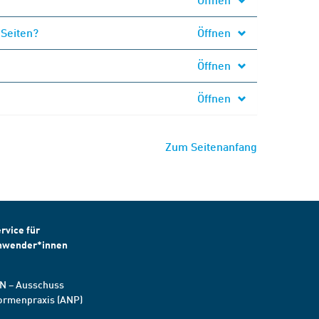
 Seiten?
Öffnen
Öffnen
Öffnen
Zum Seitenanfang
rvice für
nwender*innen
N – Ausschuss
ormenpraxis (ANP)