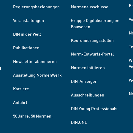
B
Regierungsbeziehungen
Normenausschüsse
Ve
Veranstaltungen
Gruppe Digitalisierung im
Bauwesen
N
DIN in der Welt
Koordinierungsstellen
T
Publikationen
Norm-Entwurfs-Portal
W
Newsletter abonnieren
V
g
Normen initiieren
Ausstellung NormenWerk
W
DIN-Anzeiger
Karriere
N
Ausschreibungen
Anfahrt
DIN Young Professionals
50 Jahre. 50 Normen.
DIN.ONE