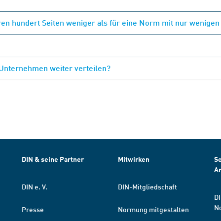
en hundert Seiten weniger als für eine Norm mit nur wenigen
 Unternehmen weiter verteilen?
DIN & seine Partner
Mitwirken
Se
A
DIN e. V.
DIN-Mitgliedschaft
DI
N
Presse
Normung mitgestalten