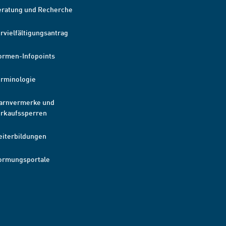
eratung und Recherche
rvielfältigungsantrag
ormen-Infopoints
erminologie
arnvermerke und
erkaufssperren
eiterbildungen
ormungsportale