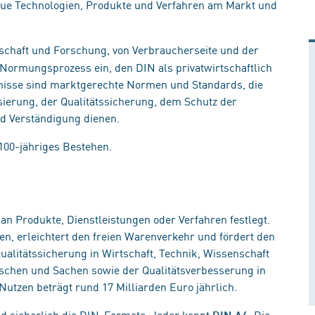
eue Technologien, Produkte und Verfahren am Markt und
schaft und Forschung, von Verbraucherseite und der
 Normungsprozess ein, den DIN als privatwirtschaftlich
bnisse sind marktgerechte Normen und Standards, die
sierung, der Qualitätssicherung, dem Schutz der
nd Verständigung dienen.
100-jähriges Bestehen.
n Produkte, Dienstleistungen oder Verfahren festlegt.
ten, erleichtert den freien Warenverkehr und fördert den
Qualitätssicherung in Wirtschaft, Technik, Wissenschaft
nschen und Sachen sowie der Qualitätsverbesserung in
Nutzen beträgt rund 17 Milliarden Euro jährlich.
nd sicherlich die DIN-Formate. Jeder kennt
. Die
DIN A4