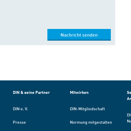
Nachricht senden
DIN & seine Partner
Mitwirken
Se
A
DIN e. V.
DIN-Mitgliedschaft
DI
N
Presse
Normung mitgestalten