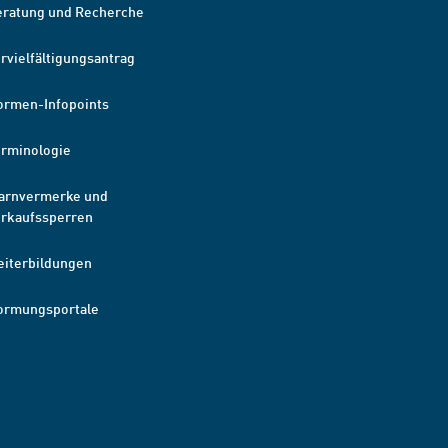
eratung und Recherche
rvielfältigungsantrag
ormen-Infopoints
erminologie
arnvermerke und
erkaufssperren
eiterbildungen
ormungsportale