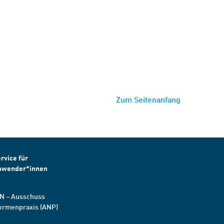
Zum Seitenanfang
rvice für
nwender*innen
N – Ausschuss
ormenpraxis (ANP)