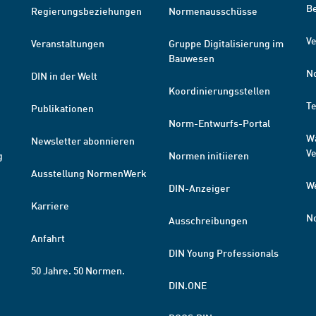
B
Regierungsbeziehungen
Normenausschüsse
Ve
Veranstaltungen
Gruppe Digitalisierung im
Bauwesen
N
DIN in der Welt
Koordinierungsstellen
T
Publikationen
Norm-Entwurfs-Portal
W
Newsletter abonnieren
V
g
Normen initiieren
Ausstellung NormenWerk
W
DIN-Anzeiger
Karriere
N
Ausschreibungen
Anfahrt
DIN Young Professionals
50 Jahre. 50 Normen.
DIN.ONE