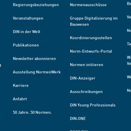
B
Regierungsbeziehungen
Normenausschüsse
Ve
Veranstaltungen
Gruppe Digitalisierung im
Bauwesen
N
DIN in der Welt
Koordinierungsstellen
T
Publikationen
Norm-Entwurfs-Portal
W
Newsletter abonnieren
V
g
Normen initiieren
Ausstellung NormenWerk
W
DIN-Anzeiger
Karriere
N
Ausschreibungen
Anfahrt
DIN Young Professionals
50 Jahre. 50 Normen.
DIN.ONE