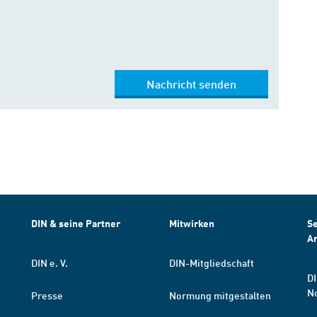
Nachricht senden
DIN & seine Partner
Mitwirken
Se
A
DIN e. V.
DIN-Mitgliedschaft
DI
N
Presse
Normung mitgestalten