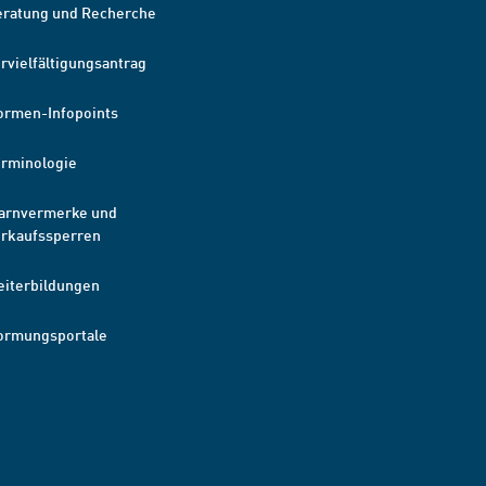
eratung und Recherche
rvielfältigungsantrag
ormen-Infopoints
erminologie
arnvermerke und
erkaufssperren
eiterbildungen
ormungsportale