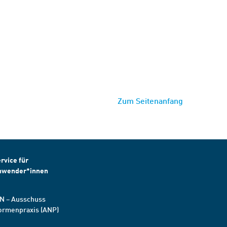
Zum Seitenanfang
rvice für
nwender*innen
N – Ausschuss
ormenpraxis (ANP)