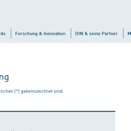
rds
Forschung & Innovation
DIN & seine Partner
M
eng
ernchen (*) gekennzeichnet sind.