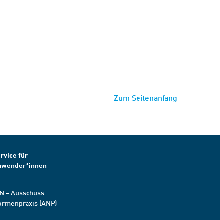
Zum Seitenanfang
rvice für
nwender*innen
N – Ausschuss
ormenpraxis (ANP)