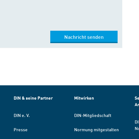
Nachricht senden
DIN & seine Partner
Mitwirken
Se
A
DIN e. V.
DIN-Mitgliedschaft
DI
N
Presse
Normung mitgestalten