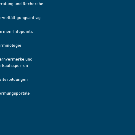
eratung und Recherche
rvielfältigungsantrag
ormen-Infopoints
erminologie
arnvermerke und
erkaufssperren
eiterbildungen
ormungsportale