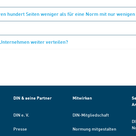
en hundert Seiten weniger als für eine Norm mit nur wenigen
 Unternehmen weiter verteilen?
DIN & seine Partner
Mitwirken
Se
A
DIN e. V.
DIN-Mitgliedschaft
DI
N
Presse
Normung mitgestalten