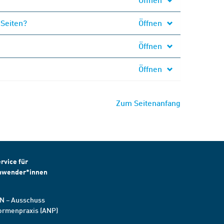
 Seiten?
Öffnen
Öffnen
Öffnen
Zum Seitenanfang
rvice für
nwender*innen
N – Ausschuss
ormenpraxis (ANP)