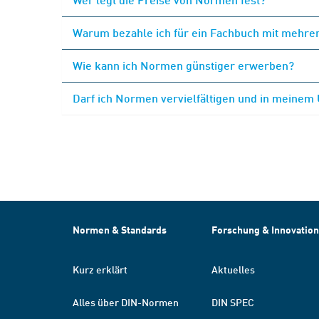
Warum bezahle ich für ein Fachbuch mit mehrer
Wie kann ich Normen günstiger erwerben?
Darf ich Normen vervielfältigen und in meinem
Normen & Standards
Forschung & Innovation
Kurz erklärt
Aktuelles
Alles über DIN-Normen
DIN SPEC