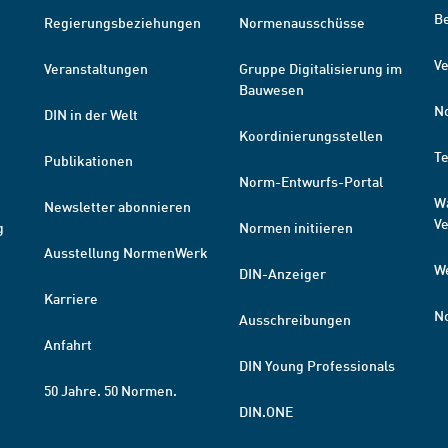
B
Regierungsbeziehungen
Normenausschüsse
Ve
Veranstaltungen
Gruppe Digitalisierung im
Bauwesen
N
DIN in der Welt
Koordinierungsstellen
T
Publikationen
Norm-Entwurfs-Portal
W
Newsletter abonnieren
V
g
Normen initiieren
Ausstellung NormenWerk
W
DIN-Anzeiger
Karriere
N
Ausschreibungen
Anfahrt
DIN Young Professionals
50 Jahre. 50 Normen.
DIN.ONE