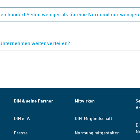
en hundert Seiten weniger als für eine Norm mit nur wenigen
 Unternehmen weiter verteilen?
DIN & seine Partner
Mitwirken
Se
A
DIN e. V.
DIN-Mitgliedschaft
DI
N
Presse
Normung mitgestalten