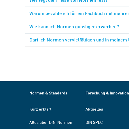
Warum bezahle ich für ein Fachbuch mit mehrer
Wie kann ich Normen günstiger erwerben?
Darf ich Normen vervielfältigen und in meinem
Normen & Standards
Forschung & Innovation
Kurz erklärt
Aktuelles
Alles über DIN-Normen
DIN SPEC