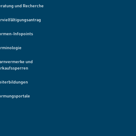
eratung und Recherche
rvielfältigungsantrag
ormen-Infopoints
erminologie
arnvermerke und
erkaufssperren
eiterbildungen
ormungsportale