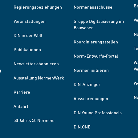
B
Regierungsbeziehungen
Normenausschüsse
Ve
Veranstaltungen
Gruppe Digitalisierung im
Bauwesen
N
DIN in der Welt
Koordinierungsstellen
T
Publikationen
Norm-Entwurfs-Portal
W
Newsletter abonnieren
V
g
Normen initiieren
Ausstellung NormenWerk
W
DIN-Anzeiger
Karriere
N
Ausschreibungen
Anfahrt
DIN Young Professionals
50 Jahre. 50 Normen.
DIN.ONE