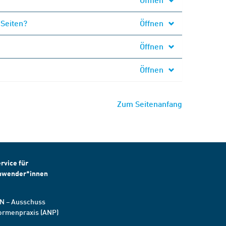
 Seiten?
Öffnen
Öffnen
Öffnen
Zum Seitenanfang
rvice für
nwender*innen
N – Ausschuss
ormenpraxis (ANP)