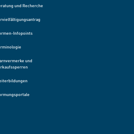
eratung und Recherche
rvielfältigungsantrag
ormen-Infopoints
erminologie
arnvermerke und
erkaufssperren
eiterbildungen
ormungsportale