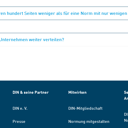
en hundert Seiten weniger als für eine Norm mit nur wenigen
 Unternehmen weiter verteilen?
DIN & seine Partner
Mitwirken
Se
A
DIN e. V.
DIN-Mitgliedschaft
DI
N
Presse
Normung mitgestalten