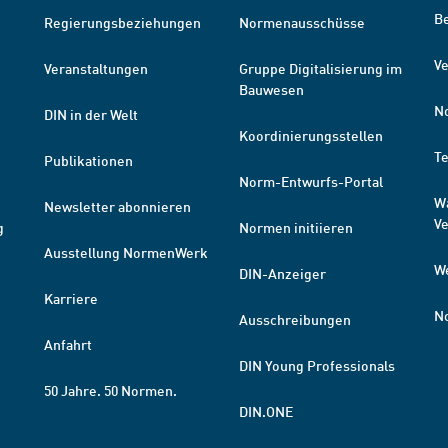
B
Regierungsbeziehungen
Normenausschüsse
Ve
Veranstaltungen
Gruppe Digitalisierung im
Bauwesen
N
DIN in der Welt
Koordinierungsstellen
T
Publikationen
Norm-Entwurfs-Portal
W
Newsletter abonnieren
V
g
Normen initiieren
Ausstellung NormenWerk
W
DIN-Anzeiger
Karriere
N
Ausschreibungen
Anfahrt
DIN Young Professionals
50 Jahre. 50 Normen.
DIN.ONE