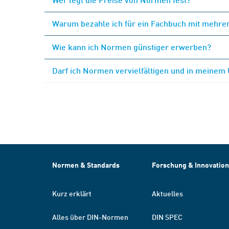
Warum bezahle ich für ein Fachbuch mit mehrer
Wie kann ich Normen günstiger erwerben?
Darf ich Normen vervielfältigen und in meinem
Normen & Standards
Forschung & Innovation
Kurz erklärt
Aktuelles
Alles über DIN-Normen
DIN SPEC