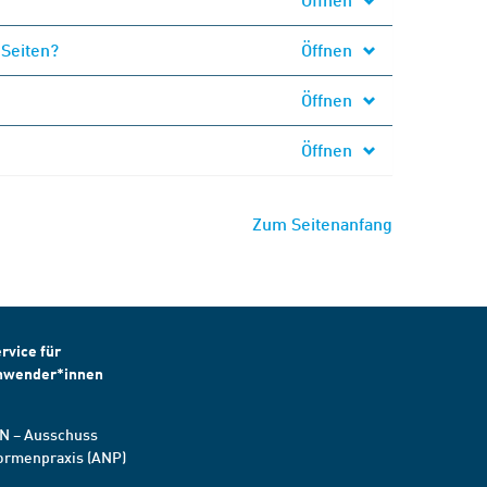
 Seiten?
Öffnen
Öffnen
Öffnen
Zum Seitenanfang
rvice für
nwender*innen
N – Ausschuss
ormenpraxis (ANP)