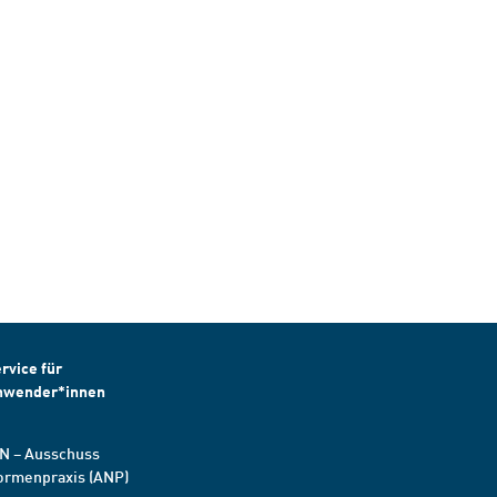
rvice für
nwender*innen
N – Ausschuss
ormenpraxis (ANP)