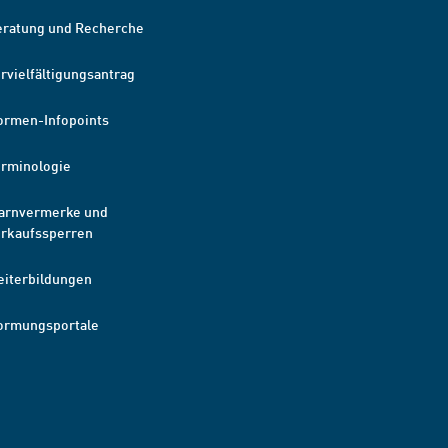
eratung und Recherche
rvielfältigungsantrag
ormen-Infopoints
erminologie
arnvermerke und
erkaufssperren
eiterbildungen
ormungsportale