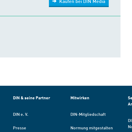
Kaufen bei DIN Media
DIN & seine Partner
Mitwirken
Se
A
DIN e. V.
DIN-Mitgliedschaft
DI
N
Presse
Normung mitgestalten