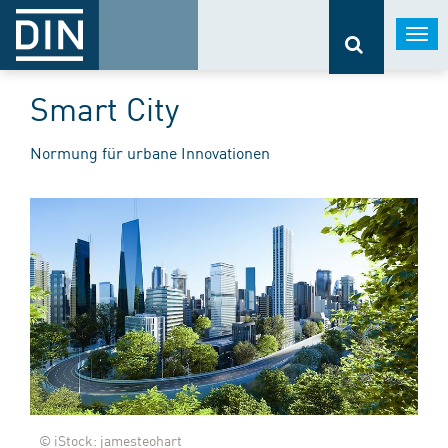
Togg
navi
Smart City
Normung für urbane Innovationen
© iStock: jamesteohart