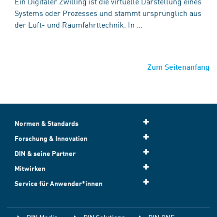
Ein Digitaler Zwilling ist die virtuelle Darstellung eines
Systems oder Prozesses und stammt ursprünglich aus
der Luft- und Raumfahrttechnik. In ...
Zum Seitenanfang
Normen & Standards
Forschung & Innovation
DIN & seine Partner
Mitwirken
Service für Anwender*innen
DIN Media
DIN Solutions
DIN.ONE