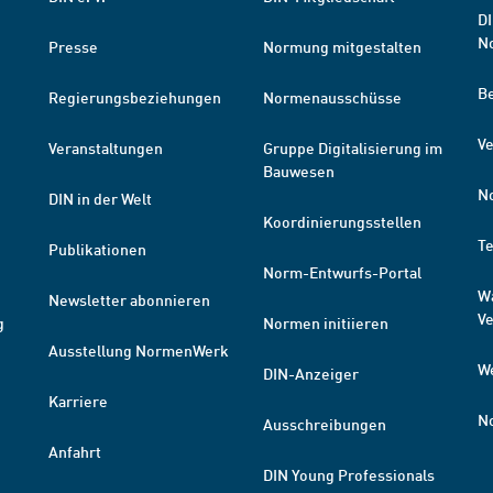
DI
N
Presse
Normung mitgestalten
B
Regierungsbeziehungen
Normenausschüsse
Ve
Veranstaltungen
Gruppe Digitalisierung im
Bauwesen
N
DIN in der Welt
Koordinierungsstellen
T
Publikationen
Norm-Entwurfs-Portal
W
Newsletter abonnieren
V
g
Normen initiieren
Ausstellung NormenWerk
W
DIN-Anzeiger
Karriere
N
Ausschreibungen
Anfahrt
DIN Young Professionals