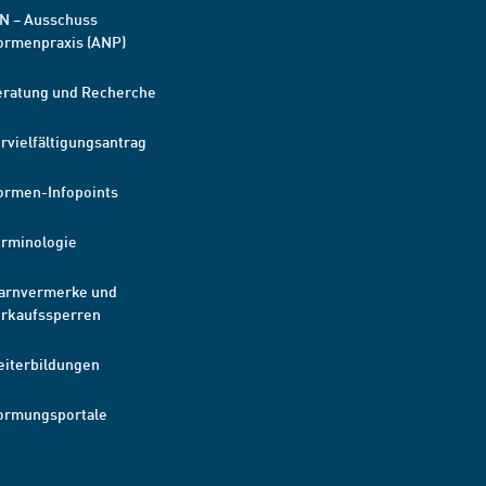
N – Ausschuss
ormenpraxis (ANP)
eratung und Recherche
rvielfältigungsantrag
ormen-Infopoints
erminologie
arnvermerke und
erkaufssperren
eiterbildungen
ormungsportale