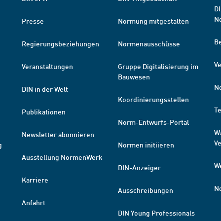
DI
N
Presse
Normung mitgestalten
B
Regierungsbeziehungen
Normenausschüsse
Ve
Veranstaltungen
Gruppe Digitalisierung im
Bauwesen
N
DIN in der Welt
Koordinierungsstellen
T
Publikationen
Norm-Entwurfs-Portal
W
Newsletter abonnieren
V
g
Normen initiieren
Ausstellung NormenWerk
W
DIN-Anzeiger
Karriere
N
Ausschreibungen
Anfahrt
DIN Young Professionals