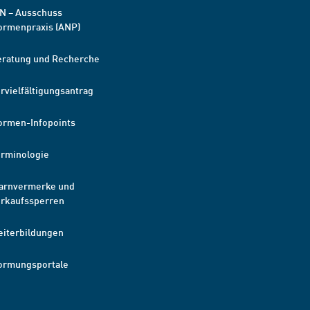
N – Ausschuss
ormenpraxis (ANP)
eratung und Recherche
rvielfältigungsantrag
ormen-Infopoints
erminologie
arnvermerke und
erkaufssperren
eiterbildungen
ormungsportale