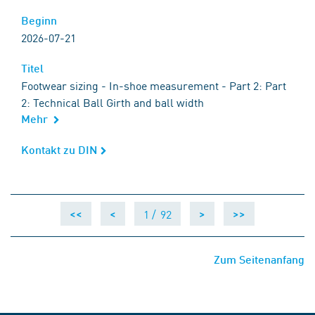
Beginn
Beginn
2026-07-21
Titel
Titel
Footwear sizing - In-shoe measurement - Part 2: Part
2: Technical Ball Girth and ball width
Mehr
Kontakt zu DIN
Kontakt zu DIN
1 /
92
<<
<
>
>>
Zum Seitenanfang