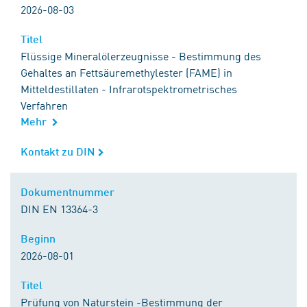
2026-08-03
Titel
Titel
Flüssige Mineralölerzeugnisse - Bestimmung des
Gehaltes an Fettsäuremethylester (FAME) in
Mitteldestillaten - Infrarotspektrometrisches
Verfahren
Mehr
Kontakt zu DIN
Kontakt zu DIN
Dokumentnummer
Dokumentnummer
DIN EN 13364-3
Beginn
Beginn
2026-08-01
Titel
Titel
Prüfung von Naturstein -Bestimmung der