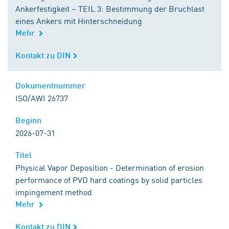
Ankerfestigkeit – TEIL 3: Bestimmung der Bruchlast
eines Ankers mit Hinterschneidung
Mehr
Kontakt zu DIN
Kontakt zu DIN
Dokumentnummer
Dokumentnummer
ISO/AWI 26737
Beginn
Beginn
2026-07-31
Titel
Titel
Physical Vapor Deposition - Determination of erosion
performance of PVD hard coatings by solid particles
impingement method
Mehr
Kontakt zu DIN
Kontakt zu DIN