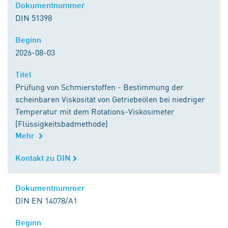
Dokumentnummer
Dokumentnummer
DIN 51398
Beginn
Beginn
2026-08-03
Titel
Titel
Prüfung von Schmierstoffen - Bestimmung der
scheinbaren Viskosität von Getriebeölen bei niedriger
Temperatur mit dem Rotations-Viskosimeter
(Flüssigkeitsbadmethode)
Mehr
Kontakt zu DIN
Kontakt zu DIN
Dokumentnummer
Dokumentnummer
DIN EN 14078/A1
Beginn
Beginn