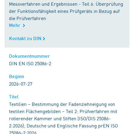
Messverfahren und Ergebnissen - Teil 6: Überprüfung
der Funktionsfähigkeit eines Prüfgeräts in Bezug auf
die Prüfverfahren
Mehr
Kontakt zu DIN
Kontakt zu DIN
Dokumentnummer
Dokumentnummer
DIN EN ISO 25086-2
Beginn
Beginn
2026-07-27
Titel
Titel
Textilien – Bestimmung der Fadenziehneigung von
textilen Flächengebilden – Teil 2: Prüfverfahren mit
rotierender Kammer und Stiften (ISO/DIS 25086-
2:2026); Deutsche und Englische Fassung prEN ISO
25086-2:2026