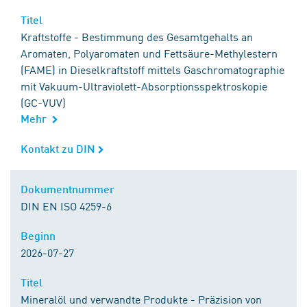
Titel
Titel
Kraftstoffe - Bestimmung des Gesamtgehalts an
Aromaten, Polyaromaten und Fettsäure-Methylestern
(FAME) in Dieselkraftstoff mittels Gaschromatographie
mit Vakuum-Ultraviolett-Absorptionsspektroskopie
(GC-VUV)
Mehr
Kontakt zu DIN
Kontakt zu DIN
Dokumentnummer
Dokumentnummer
DIN EN ISO 4259-6
Beginn
Beginn
2026-07-27
Titel
Titel
Mineralöl und verwandte Produkte - Präzision von