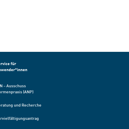
rvice für
nwender*innen
N – Ausschuss
ormenpraxis (ANP)
eratung und Recherche
rvielfältigungsantrag