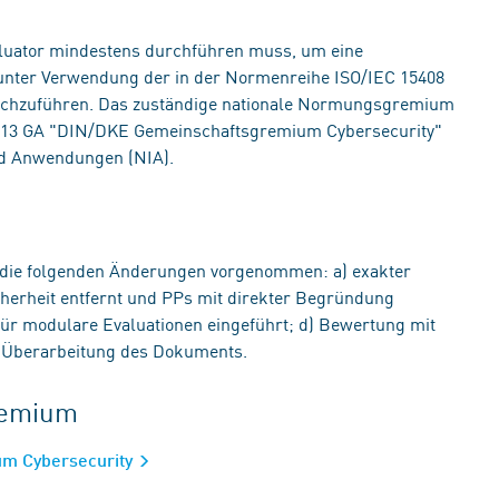
valuator mindestens durchführen muss, um eine
unter Verwendung der in der Normenreihe ISO/IEC 15408
durchzuführen. Das zuständige nationale Normungsgremium
4-13 GA "DIN/DKE Gemeinschaftsgremium Cybersecurity"
d Anwendungen (NIA).
die folgenden Änderungen vorgenommen: a) exakter
icherheit entfernt und PPs mit direkter Begründung
für modulare Evaluationen eingeführt; d) Bewertung mit
le Überarbeitung des Dokuments.
gremium
m Cybersecurity