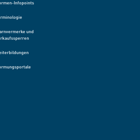
ormen-Infopoints
erminologie
arnvermerke und
erkaufssperren
eiterbildungen
ormungsportale