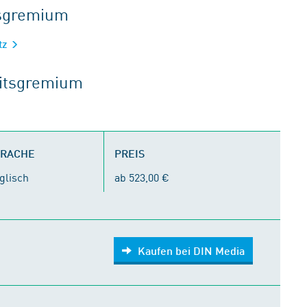
tsgremium
tz
eitsgremium
PRACHE
PREIS
glisch
ab 523,00 €
Kaufen bei DIN Media