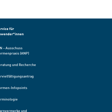
rvice für
nwender*innen
N – Ausschuss
ormenpraxis (ANP)
eratung und Recherche
rvielfältigungsantrag
ormen-Infopoints
erminologie
arnvermerke und