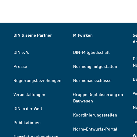
DIN & seine Partner
Mitwirken
Se
A
DIN e. V.
DIN-Mitgliedschaft
DI
N
Presse
Normung mitgestalten
B
Regierungsbeziehungen
Normenausschüsse
Ve
Veranstaltungen
Gruppe Digitalisierung im
Bauwesen
N
DIN in der Welt
Koordinierungsstellen
T
Publikationen
Norm-Entwurfs-Portal
W
Newsletter abonnieren