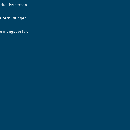
erkaufssperren
eiterbildungen
ormungsportale