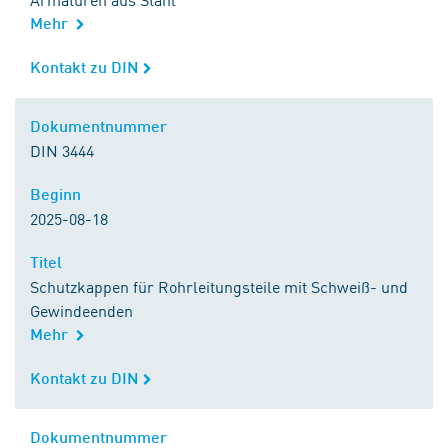
Mehr
Kontakt zu DIN
Kontakt zu DIN
Dokumentnummer
Dokumentnummer
DIN 3444
Beginn
Beginn
2025-08-18
Titel
Titel
Schutzkappen für Rohrleitungsteile mit Schweiß- und
Gewindeenden
Mehr
Kontakt zu DIN
Kontakt zu DIN
Dokumentnummer
Dokumentnummer