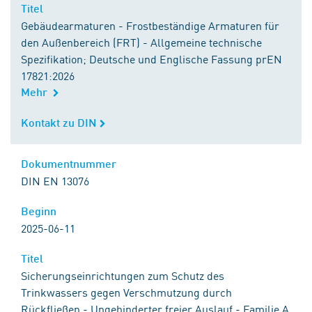
Titel
Titel
Gebäudearmaturen - Frostbeständige Armaturen für
den Außenbereich (FRT) - Allgemeine technische
Spezifikation; Deutsche und Englische Fassung prEN
17821:2026
Mehr
Kontakt zu DIN
Kontakt zu DIN
Dokumentnummer
Dokumentnummer
DIN EN 13076
Beginn
Beginn
2025-06-11
Titel
Titel
Sicherungseinrichtungen zum Schutz des
Trinkwassers gegen Verschmutzung durch
Rückfließen - Ungehinderter freier Auslauf - Familie A