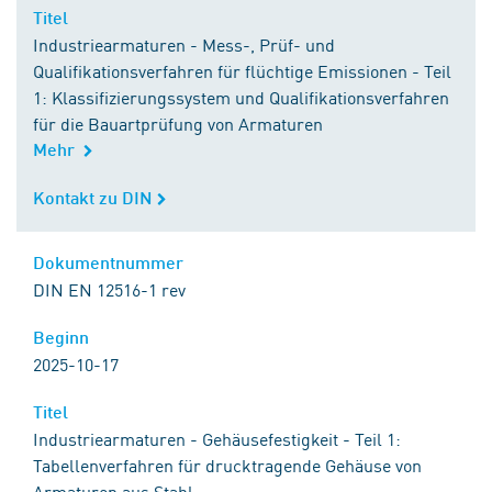
Titel
Titel
Industriearmaturen - Mess-, Prüf- und
Qualifikationsverfahren für flüchtige Emissionen - Teil
1: Klassifizierungssystem und Qualifikationsverfahren
für die Bauartprüfung von Armaturen
Mehr
Kontakt zu DIN
Kontakt zu DIN
Dokumentnummer
Dokumentnummer
DIN EN 12516-1 rev
Beginn
Beginn
2025-10-17
Titel
Titel
Industriearmaturen - Gehäusefestigkeit - Teil 1:
Tabellenverfahren für drucktragende Gehäuse von
Armaturen aus Stahl