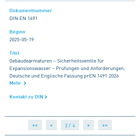
Dokumentnummer
Dokumentnummer
DIN EN 1491
Beginn
Beginn
2025-05-19
Titel
Titel
Gebäudearmaturen – Sicherheitsventile für
Expansionswasser – Prüfungen und Anforderungen;
Deutsche und Englische Fassung prEN 1491:2026
Mehr
Kontakt zu DIN
Kontakt zu DIN
2 /
4
<<
<
>
>>