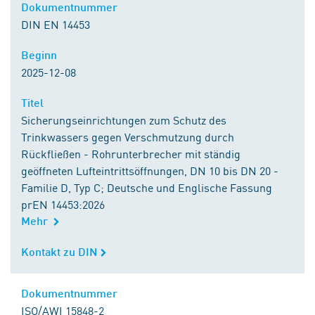
Dokumentnummer
Dokumentnummer
DIN EN 14453
Beginn
Beginn
2025-12-08
Titel
Titel
Sicherungseinrichtungen zum Schutz des
Trinkwassers gegen Verschmutzung durch
Rückfließen - Rohrunterbrecher mit ständig
geöffneten Lufteintrittsöffnungen, DN 10 bis DN 20 -
Familie D, Typ C; Deutsche und Englische Fassung
prEN 14453:2026
Mehr
Kontakt zu DIN
Kontakt zu DIN
Dokumentnummer
Dokumentnummer
ISO/AWI 15848-2