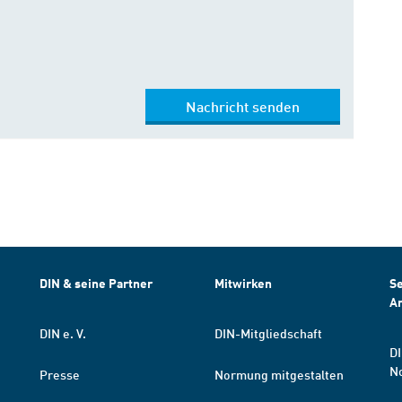
Nachricht senden
DIN & seine Partner
Mitwirken
Se
A
DIN e. V.
DIN-Mitgliedschaft
DI
N
Presse
Normung mitgestalten