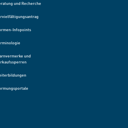
eratung und Recherche
rvielfältigungsantrag
ormen-Infopoints
erminologie
arnvermerke und
erkaufssperren
eiterbildungen
ormungsportale