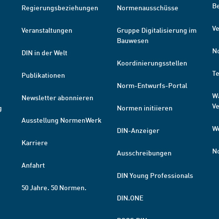
B
Regierungsbeziehungen
Normenausschüsse
Ve
Veranstaltungen
Gruppe Digitalisierung im
Bauwesen
N
DIN in der Welt
Koordinierungsstellen
T
Publikationen
Norm-Entwurfs-Portal
W
Newsletter abonnieren
V
g
Normen initiieren
Ausstellung NormenWerk
W
DIN-Anzeiger
Karriere
N
Ausschreibungen
Anfahrt
DIN Young Professionals
50 Jahre. 50 Normen.
DIN.ONE