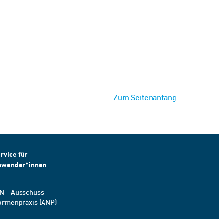
Zum Seitenanfang
rvice für
nwender*innen
N – Ausschuss
ormenpraxis (ANP)