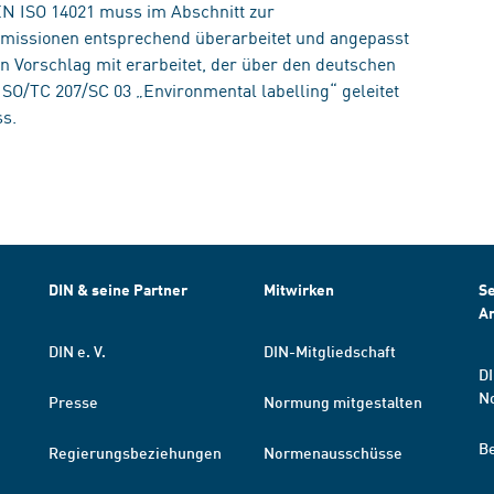
 EN ISO 14021 muss im Abschnitt zur
emissionen entsprechend überarbeitet und angepasst
n Vorschlag mit erarbeitet, der über den deutschen
ISO/TC 207/SC 03 „Environmental labelling“ geleitet
s.
DIN & seine Partner
Mitwirken
Se
A
DIN e. V.
DIN-Mitgliedschaft
DI
N
Presse
Normung mitgestalten
B
Regierungsbeziehungen
Normenausschüsse