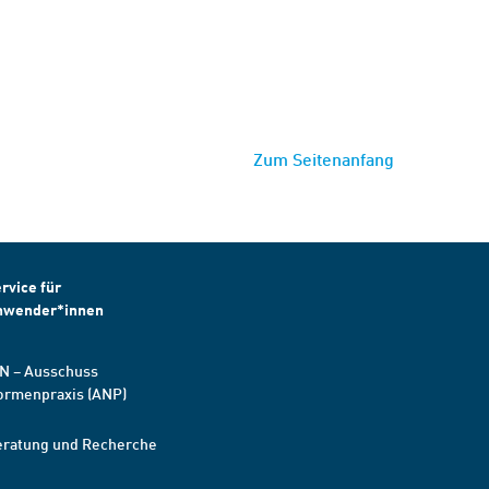
Zum Seitenanfang
rvice für
nwender*innen
N – Ausschuss
ormenpraxis (ANP)
eratung und Recherche