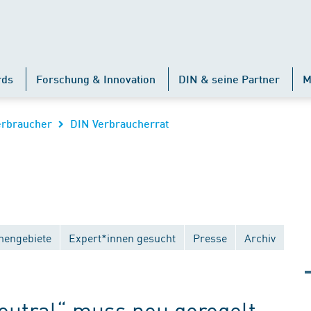
rds
Forschung & Innovation
DIN & seine Partner
M
erbraucher
DIN Verbraucherrat
engebiete
Expert*innen gesucht
Presse
Archiv
utral“ muss neu geregelt