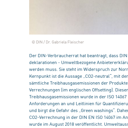
© DIN / Dr. Gabriela Fleischer
Der DIN-Verbraucherrat hat beantragt, dass DI
deklarationen - Umweltbezogene Anbietererklär
werden muss. Sie steht im Widerspruch zur Norm
Kernpunkt ist die Aussage „CO2-neutral“, mit de
sämtliche Treibhausgasemissionen der Produkt
Verrechnungen (im englischen Offsetting). Dies
Treibhausgasemissionen wurde in der ISO 14067 
Anforderungen an und Leitlinien für Quantifizieru
und birgt die Gefahr des „Green washings“. Dahe
CO2-Verrechnung in der DIN EN ISO 14067 im A
wurde im August 2018 veröffentlicht. Umweltaus