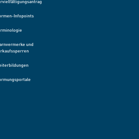
rvielfältigungsantrag
ormen-Infopoints
erminologie
arnvermerke und
erkaufssperren
eiterbildungen
ormungsportale