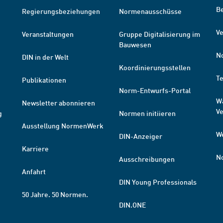
B
Regierungsbeziehungen
Normenausschüsse
Ve
Veranstaltungen
Gruppe Digitalisierung im
Bauwesen
N
DIN in der Welt
Koordinierungsstellen
T
Publikationen
Norm-Entwurfs-Portal
W
Newsletter abonnieren
V
g
Normen initiieren
Ausstellung NormenWerk
W
DIN-Anzeiger
Karriere
N
Ausschreibungen
Anfahrt
DIN Young Professionals
50 Jahre. 50 Normen.
DIN.ONE