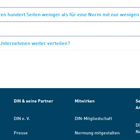
en hundert Seiten weniger als für eine Norm mit nur wenigen
 Unternehmen weiter verteilen?
DIN & seine Partner
Mitwirken
Se
A
DIN e. V.
DIN-Mitgliedschaft
DI
N
Presse
Normung mitgestalten