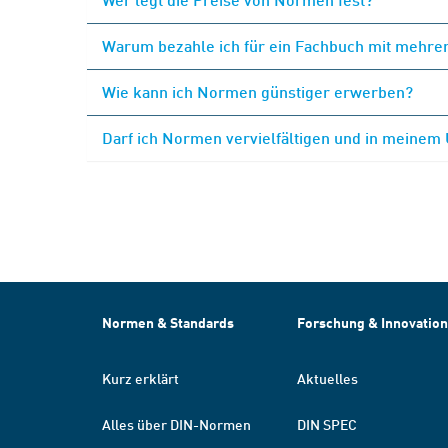
Warum bezahle ich für ein Fachbuch mit mehrer
Wie kann ich Normen günstiger erwerben?
Darf ich Normen vervielfältigen und in meinem
Normen & Standards
Forschung & Innovation
Kurz erklärt
Aktuelles
Alles über DIN-Normen
DIN SPEC