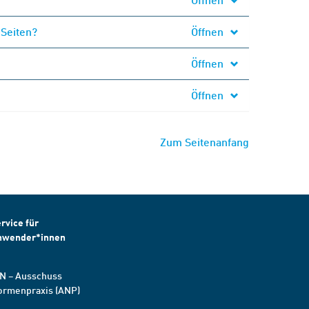
 Seiten?
Öffnen
Öffnen
Öffnen
Zum Seitenanfang
rvice für
nwender*innen
N – Ausschuss
ormenpraxis (ANP)