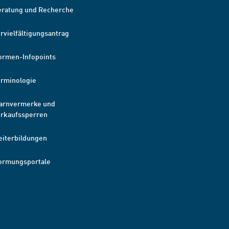
eratung und Recherche
rvielfältigungsantrag
ormen-Infopoints
erminologie
arnvermerke und
erkaufssperren
eiterbildungen
ormungsportale