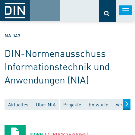
Togg
navi
NA 043
DIN-Normenausschuss
Informationstechnik und
Anwendungen (NIA)
Aktuelles
Über NIA
Projekte
Entwürfe
Veröffen
NORM
[ZURÜCKGEZOGEN]