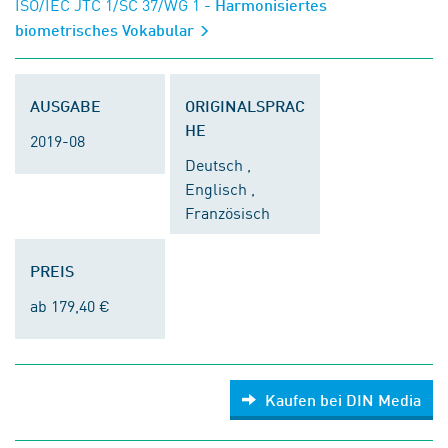
ISO/IEC JTC 1/SC 37/WG 1
- Harmonisiertes
biometrisches Vokabular
AUSGABE
ORIGINALSPRAC
HE
2019-08
Deutsch ,
Englisch ,
Französisch
PREIS
ab 179,40 €
Kaufen bei DIN Media