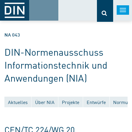
Togg
navi
NA 043
DIN-Normenausschuss
Informationstechnik und
Anwendungen (NIA)
Aktuelles
Über NIA
Projekte
Entwürfe
Normungs
Veröffentlichungen
Ersatzlose Zurückziehungen
Nationale Gremien
Europäische Gremien
CEN/TC 224/WG 20