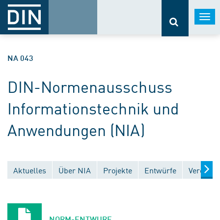
Togg
navi
NA 043
DIN-Normenausschuss
Informationstechnik und
Anwendungen (NIA)
Aktuelles
Über NIA
Projekte
Entwürfe
Veröffen
NORM-ENTWURF