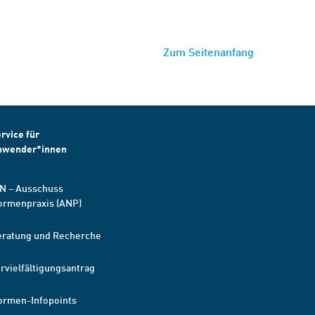
Zum Seitenanfang
rvice für
nwender*innen
N – Ausschuss
ormenpraxis (ANP)
eratung und Recherche
rvielfältigungsantrag
ormen-Infopoints