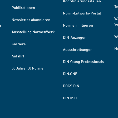
Koordinierungsstellen
T
Publikationen
Norm-Entwurfs-Portal
W
Newsletter abonnieren
V
g
Normen initiieren
Ausstellung NormenWerk
W
DIN-Anzeiger
Karriere
N
Ausschreibungen
Anfahrt
DIN Young Professionals
50 Jahre. 50 Normen.
DIN.ONE
DOCS.DIN
DIN OSD