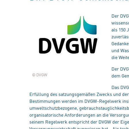
Der DVGW
wissensc
als 150 
zuverläs
Gedanken
und Wass
die Weit
Der DVGW
© DVGW
dem Geme
Das DVGW
Erfüllung des satzungsgemäßen Zwecks und der 
Bestimmungen werden im DVGW-Regelwerk insbes
umweltschutzbezogene, gebrauchstauglichkeits
organisatorische Anforderungen an die Versorgu
seinem Regelwerk entspricht der DVGW der Eige
Versorgungswirtschaft zugewiesen hat – für tech