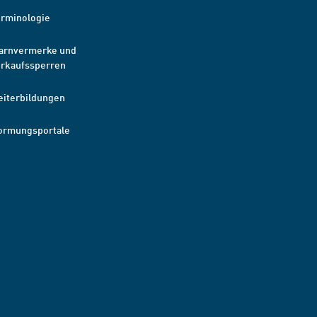
erminologie
arnvermerke und
erkaufssperren
eiterbildungen
ormungsportale