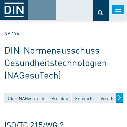
Togg
navi
NA 176
DIN-Normenausschuss
Gesundheitstechnologien
(NAGesuTech)
Über NAGesuTech
Projekte
Entwürfe
Veröffentlic
ISO/TC 215/WG 2