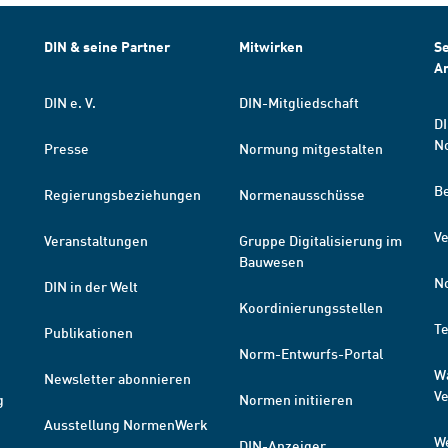
DIN & seine Partner
Mitwirken
Se
A
DIN e. V.
DIN-Mitgliedschaft
DI
N
Presse
Normung mitgestalten
B
Regierungsbeziehungen
Normenausschüsse
Ve
Veranstaltungen
Gruppe Digitalisierung im
Bauwesen
N
DIN in der Welt
Koordinierungsstellen
T
Publikationen
Norm-Entwurfs-Portal
W
Newsletter abonnieren
V
g
Normen initiieren
Ausstellung NormenWerk
W
DIN-Anzeiger