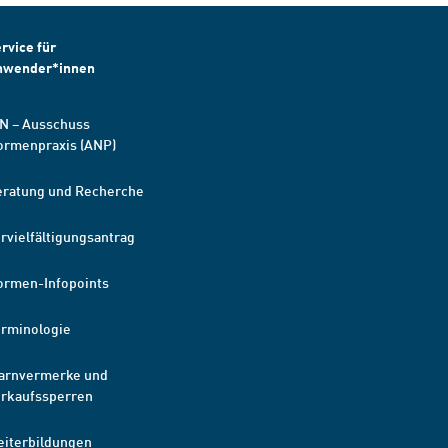
rvice für
nwender*innen
N – Ausschuss
ormenpraxis (ANP)
eratung und Recherche
rvielfältigungsantrag
ormen-Infopoints
erminologie
arnvermerke und
erkaufssperren
eiterbildungen